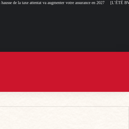
t va augmenter votre assurance en 2027
[L’ÉTÉ BV] Toujours plus de taxes : 