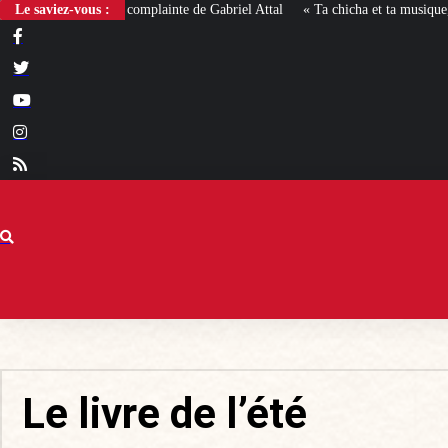
mplainte de Gabriel Attal
Le saviez-vous :
« Ta chicha et ta musique, on n’en veut pas » : la 
Le livre de l’été