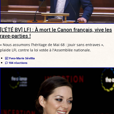
[L’ÉTÉ BV] LFI : À mort le Canon français, vive les
rave-parties !
« Nous assumons l’héritage de Mai 68 : jouir sans entraves »,
plaide LFI, contre la loi votée à l'Assemblée nationale.
Yves-Marie Sévillia
104 réactions