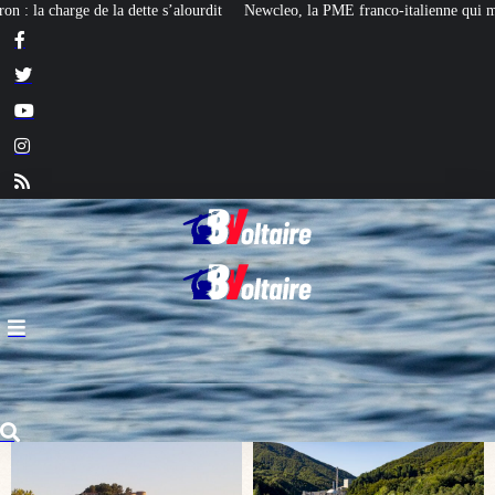
Newcleo, la PME franco-italienne qui mise sur l’avenir du « mini nucléaire »