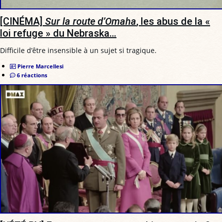
[CINÉMA]
Sur la route d’Omaha
, les abus de la «
loi refuge » du Nebraska…
Difficile d’être insensible à un sujet si tragique.
Pierre Marcellesi
6 réactions