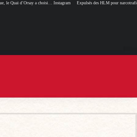
 Instagram
Expulsés des HLM pour narcotrafic, peuvent-ils obtenir un nouve