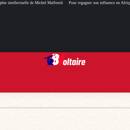
ffesoli
Pour regagner son influence en Afrique, le Quai d’Orsay a choisi…