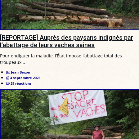
[REPORTAGE] Auprès des paysans indignés par
l’abattage de leurs vaches saines
Pour endiguer la maladie, l’État impose l’abattage total des
troupeaux...
Jean Bexon
4 septembre 2025
29 réactions