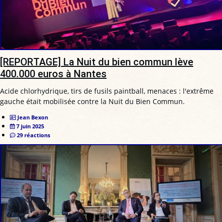
[REPORTAGE] La Nuit du bien commun lève
400.000 euros à Nantes
Acide chlorhydrique, tirs de fusils paintball, menaces : l'extrême
gauche était mobilisée contre la Nuit du Bien Commun.
Jean Bexon
7 juin 2025
29 réactions