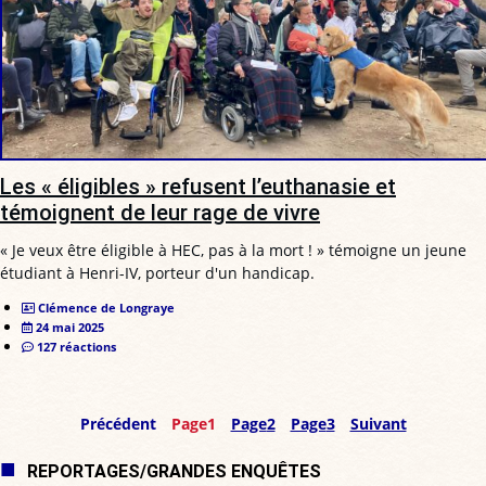
Les « éligibles » refusent l’euthanasie et
témoignent de leur rage de vivre
« Je veux être éligible à HEC, pas à la mort ! » témoigne un jeune
étudiant à Henri-IV, porteur d'un handicap.
Clémence de Longraye
24 mai 2025
127 réactions
Précédent
Page
1
Page
2
Page
3
Suivant
REPORTAGES/GRANDES ENQUÊTES