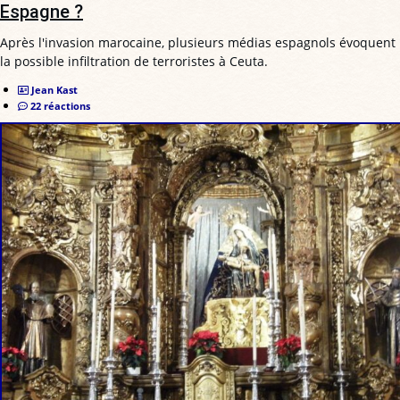
Espagne ?
Après l'invasion marocaine, plusieurs médias espagnols évoquent
la possible infiltration de terroristes à Ceuta.
Jean Kast
22 réactions