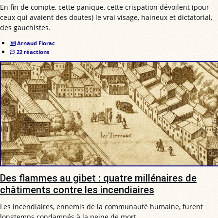
En fin de compte, cette panique, cette crispation dévoilent (pour
ceux qui avaient des doutes) le vrai visage, haineux et dictatorial,
des gauchistes.
Arnaud Florac
22 réactions
Des flammes au gibet : quatre millénaires de
châtiments contre les incendiaires
Les incendiaires, ennemis de la communauté humaine, furent
longtemps condamnés à la peine de mort.