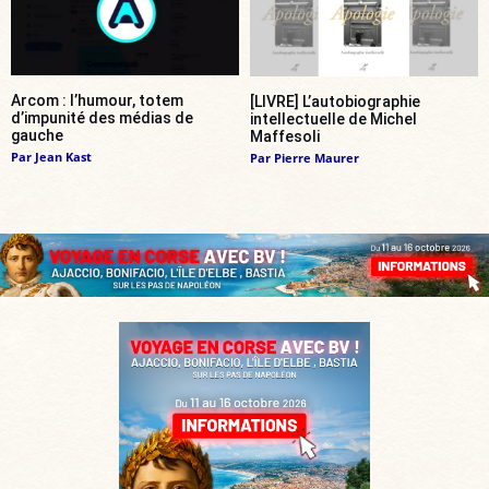
Arcom : l’humour, totem
[LIVRE] L’autobiographie
d’impunité des médias de
intellectuelle de Michel
gauche
Maffesoli
Par
Jean Kast
Par
Pierre Maurer