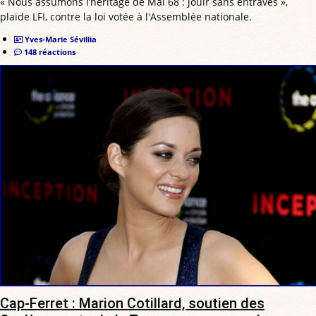
« Nous assumons l’héritage de Mai 68 : jouir sans entraves »,
plaide LFI, contre la loi votée à l'Assemblée nationale.
Yves-Marie Sévillia
148 réactions
Cap-Ferret : Marion Cotillard, soutien des