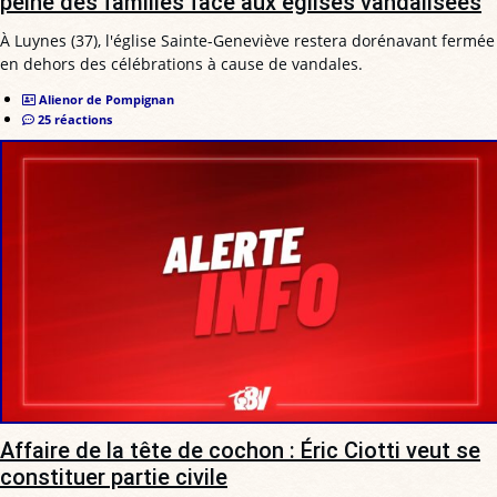
peine des familles face aux églises vandalisées
À Luynes (37), l'église Sainte-Geneviève restera dorénavant fermée
en dehors des célébrations à cause de vandales.
Alienor de Pompignan
25 réactions
Affaire de la tête de cochon : Éric Ciotti veut se
constituer partie civile