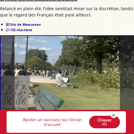
Relancé en plein été, l'idée semblait miser sur la discrétion, tandis
que le regard des Français était posé ailleurs.
Eric de Mascureau
132 réactions
×
Tour Eiffel, Disneyland… : l’offensive des prières
Ajouter un raccourci sur l'écran
Cliquez
ici
d'accueil
islamiques