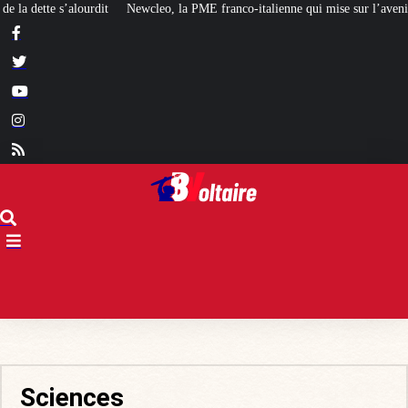
 franco-italienne qui mise sur l’avenir du « mini nucléaire »
Face aux crit
Sciences