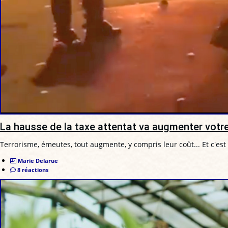
La hausse de la taxe attentat va augmenter votr
Terrorisme, émeutes, tout augmente, y compris leur coût... Et c'est
Marie Delarue
8 réactions