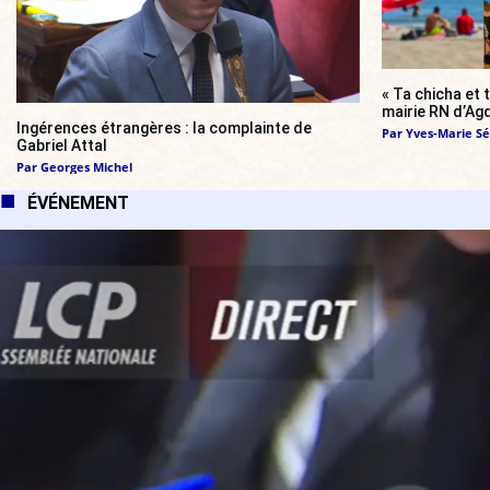
« Ta chicha et t
mairie RN d’Agd
Ingérences étrangères : la complainte de
Par
Yves-Marie Sév
Gabriel Attal
Par
Georges Michel
ÉVÉNEMENT