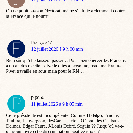
:
On ne punit pas son électorat, même s’il lutte ardemment contre
la France qui le nourrit.
François47
dit
12 juillet 2026 à 9 h 00 min
:
Bien sûr qu’elle laissera passer… Pour bien énerver les Français
a un an des elections. Ne le dites à personne, madame Braun-
Pivet travaille en sous main pour le RN…
pipo56
dit
11 juillet 2026 à 9 h 05 min
:
Cette présidente est incompétente. Comme Hidalgo, Ernotte,
Taubira, Lauvergeon, desCars,…. etc…Où sont les Chaban-
Delmas, Edgar Faure, J-Louis Debré, Seguin ?? Jusqu’où va-t-
on poursuivre cette discrimination positive idiote ?