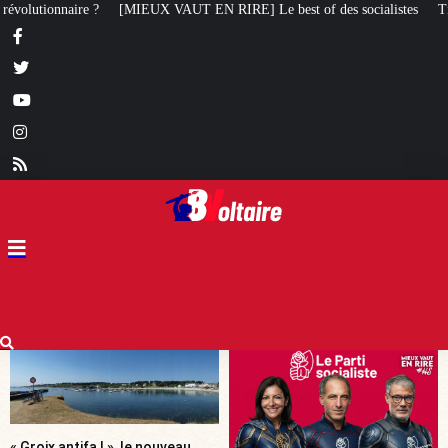
 best of des socialistes
Tiersen, Sagazan, Gardin, Masiero : ces artistes
« Groix antifa ! », le nouveau