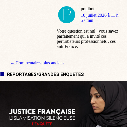
poulbot
dit
10 juillet 2026 à 11 h
:
57 min
Votre question est nul , vous savez
parfaitement qui a invité ces
perturbateurs professionnels , ces
anti-France.
Navigation de commentaire
← Commentaires plus anciens
REPORTAGES/GRANDES ENQUÊTES