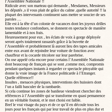
l’Assemblée Nationale !!
Ridicule avec son marteau qui demande , Mesdames, Messieurs
les députés ,s il vous plait de grâce du calme ,quelle autorité !! la
plupart des intervenants continuent sans mettre se soucier de ses
paroles …
Elle est à la tête d’un colonie de vacances dont les joyeux drilles
toutes tendance confondues, se donnent en spectacle de manière
lamentable et à nos frais.
Heureusement pour eux , les éclats de voix à gorge déployée
seront après totalement rassasiés grâce à la buvette de
l’Assemblée et probablement là auront lieu des tapes amicales
entre eux avant de rejoindre leur voiture de fonction avec
chauffeur et la cocarde tricolore sur leur parebrise.
On ose appelé cela encore pour certains l’Assemblée Nationale
dont beaucoup de français qui se sont ,comme moi, compromis
pendant quelques instants à regarder ce spectacle pitoyable qui
donne la vraie image de la France politicarde à l’Etranger.
Quelle référence!!
Insultes , menaces physiques, interventions des huissiers dont
l’un a failli basculer de la rambarde.
Si cela continue les zones de banlieue viendront chercher des
références à l’Assemblée qui se transforme en quasi pemanence
en un véritable foutoir, et le mot choisi est faible.
Bref le vrai visage du pays et de ce qu’il en découle tous les
jours pour les français qui par leur travail de plus en plus dur et