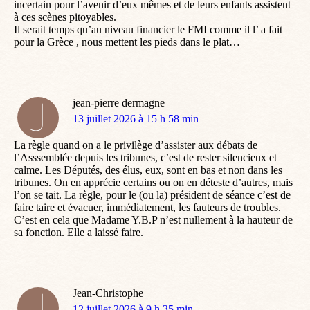
incertain pour l’avenir d’eux mêmes et de leurs enfants assistent
à ces scènes pitoyables.
Il serait temps qu’au niveau financier le FMI comme il l’ a fait
pour la Grèce , nous mettent les pieds dans le plat…
jean-pierre dermagne
dit
13 juillet 2026 à 15 h 58 min
:
La règle quand on a le privilège d’assister aux débats de
l’Asssemblée depuis les tribunes, c’est de rester silencieux et
calme. Les Députés, des élus, eux, sont en bas et non dans les
tribunes. On en apprécie certains ou on en déteste d’autres, mais
l’on se tait. La règle, pour le (ou la) président de séance c’est de
faire taire et évacuer, immédiatement, les fauteurs de troubles.
C’est en cela que Madame Y.B.P n’est nullement à la hauteur de
sa fonction. Elle a laissé faire.
Jean-Christophe
dit
12 juillet 2026 à 9 h 35 min