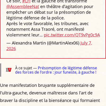
Ce soir,
#LFI
et la gauche ont transformé
@AssembleeNat
en théâtre d’agitation pour
empêcher un débat sur la présomption de
légitime défense de la police.
Après le vote favorable, les tribunes, avec
notamment Assa Traoré, ont manifesté
violemment leur…
pic.twitter.com/QT9vPg0c9A
— Alexandra Martin (@MartinAlex06)
July 7,
2026
À ce sujet —
Présomption de légitime défense
des forces de l’ordre : jour funeste, à gauche !
Une manifestation bruyante supplémentaire de
l’ultra-gauche, devenue maîtresse dans l’art de
braver la discipline et la bienséance qui formaient