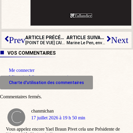
ARTICLE PRÉCÉDENT
ARTICLE SUIVANT
Prev
Next
[POINT DE VUE] L’Algérie reproche au binational Rayan Cherki d’arborer le bicorne de Napoléon !
Marine Le Pen, envers et contre tous :
VOS COMMENTAIRES
Me connecter
M'inscrire à l'espace commentaire
Charte d'utilisation des commentaires
Commentaires fermés.
chanmichan
dit
17 juillet 2026 à 19 h 50 min
:
Vous appelez encore Yael Braun Pivet cela une Présidente de