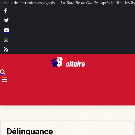
La Bataille de Gaulle
: après le film, les livres !
[CINÉMA]
De la Coméd
Délinquance