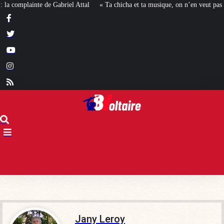
 chicha et ta musique, on n’en veut pas » : la mairie RN d’Agde face à la meute
Jany Leroy