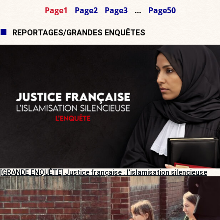
Page
1
Page
2
Page
3
…
Page
50
REPORTAGES/GRANDES ENQUÊTES
[GRANDE ENQUÊTE] Justice française : l’islamisation silencieuse