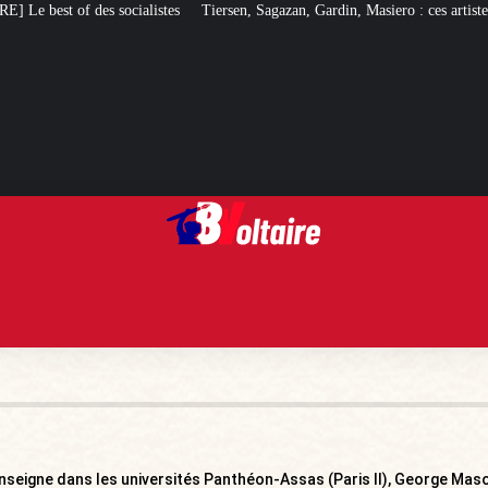
iersen, Sagazan, Gardin, Masiero : ces artistes ouvertement pro-LFI
Quand c
enseigne dans les universités Panthéon-Assas (Paris II), George Mas