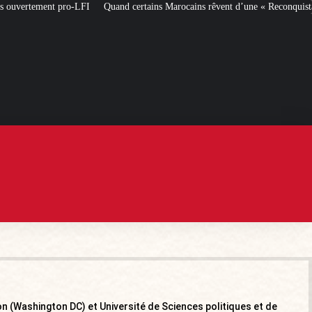
ertains Marocains rêvent d’une « Reconquista » des territoires espagnols
La 
on (Washington DC) et Université de Sciences politiques et de