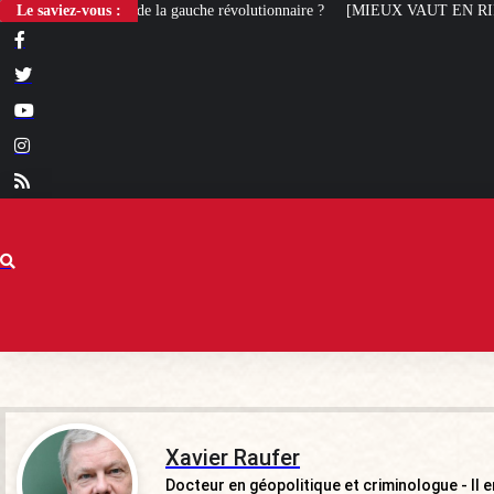
Le saviez-vous :
[MIEUX VAUT EN RIRE] Le best of des socialistes
T
Xavier Raufer
Docteur en géopolitique et criminologue - Il 