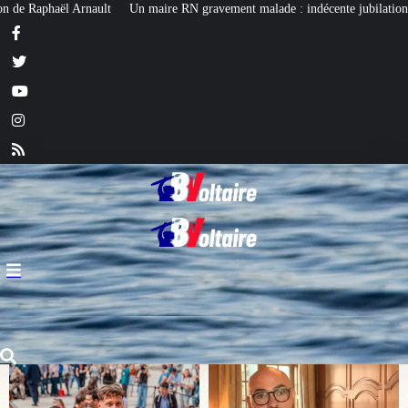
gravement malade : indécente jubilation chez certains…
Affaire Lyhanna :