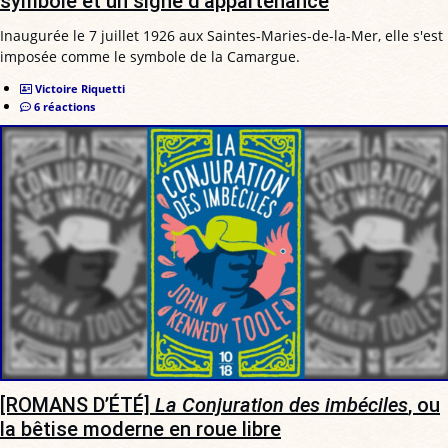
symbole et un signe d’appartenance
Inaugurée le 7 juillet 1926 aux Saintes-Maries-de-la-Mer, elle s'est
imposée comme le symbole de la Camargue.
Victoire Riquetti
6 réactions
[ROMANS D’ÉTÉ]
La Conjuration des imbéciles
, ou
la bêtise moderne en roue libre