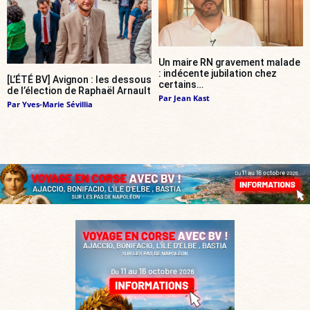
Un maire RN gravement malade
: indécente jubilation chez
[L’ÉTÉ BV] Avignon : les dessous
certains…
de l’élection de Raphaël Arnault
Par
Jean Kast
Par
Yves-Marie Sévillia