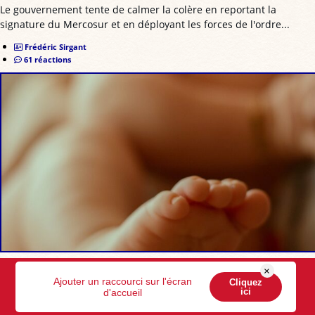
Le gouvernement tente de calmer la colère en reportant la
signature du Mercosur et en déployant les forces de l'ordre...
Frédéric Sirgant
61 réactions
La mortalité infantile : une misère bien française
×
Ajouter un raccourci sur l'écran
Cliquez
cachée par le ministère ?
ici
d'accueil
Pourtant, ce n'est qu'un effondrement de plus que BV évoquait en