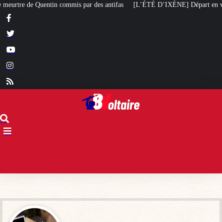
fas
[L’ÉTÉ D’IXÈNE] Départ en vacances
[L’ÉTÉ BV] «
La gauche org