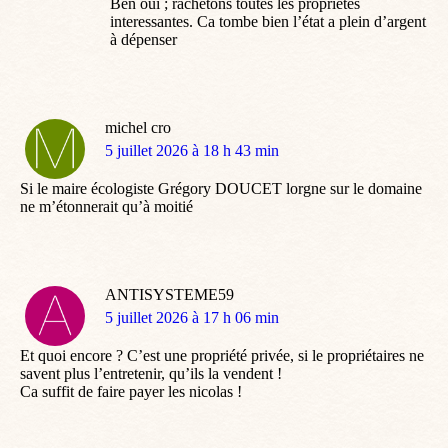
Ben oui ; rachetons toutes les propriétés
interessantes. Ca tombe bien l’état a plein d’argent
à dépenser
michel cro
dit
5 juillet 2026 à 18 h 43 min
:
Si le maire écologiste Grégory DOUCET lorgne sur le domaine
ne m’étonnerait qu’à moitié
ANTISYSTEME59
dit
5 juillet 2026 à 17 h 06 min
:
Et quoi encore ? C’est une propriété privée, si le propriétaires ne
savent plus l’entretenir, qu’ils la vendent !
Ca suffit de faire payer les nicolas !