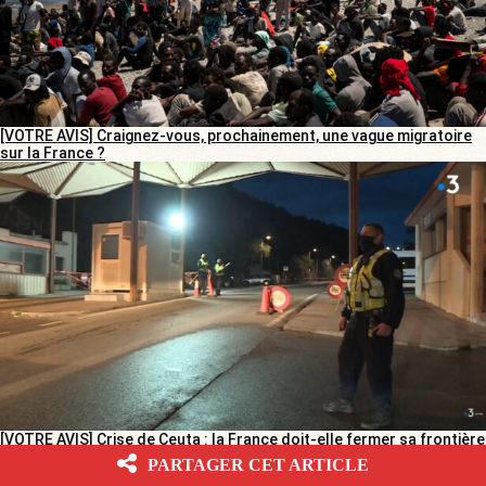
[VOTRE AVIS] Craignez-vous, prochainement, une vague migratoire
sur la France ?
[VOTRE AVIS] Crise de Ceuta : la France doit-elle fermer sa frontière
avec l’Espagne ?
PARTAGER CET ARTICLE