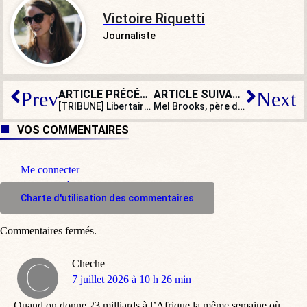
Victoire Riquetti
Journaliste
ARTICLE PRÉCÉDENT
ARTICLE SUIVANT
Prev
Next
[TRIBUNE] Libertaire rime avec totalitaire
Mel Brooks, père du rire politiquement incorrect, fête ses cent ans !
VOS COMMENTAIRES
Me connecter
M'inscrire à l'espace commentaire
Charte d'utilisation des commentaires
Commentaires fermés.
Cheche
dit
7 juillet 2026 à 10 h 26 min
:
Quand on donne 23 milliards à l’Afrique la même semaine où