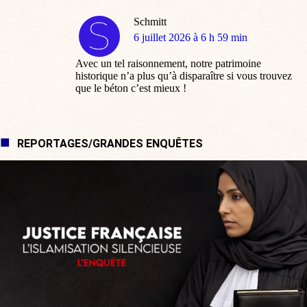
Schmitt
dit
6 juillet 2026 à 6 h 59 min
:
Avec un tel raisonnement, notre patrimoine
historique n’a plus qu’à disparaître si vous trouvez
que le béton c’est mieux !
REPORTAGES/GRANDES ENQUÊTES