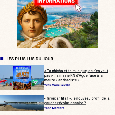
LES PLUS LUS DU JOUR
« Ta chicha et ta musique, on n’en veut
pas » : la mairie RN d’Agde face à la
meute « antiraciste »
Yves-Marie Sévillia
« Groix antifa ! », le nouveau profil de la
gauche révolutionnaire ?
Yann Montero