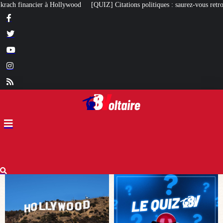
] Citations politiques : saurez-vous retrouver qui a dit quoi ?
À 97 ans, le 