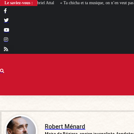
Le saviez-vous :
« Ta chicha et ta musique, on n’en veut pas » : la mairie RN d’Agde
Robert Ménard
Maire de Béziers, ancien journaliste, fondate