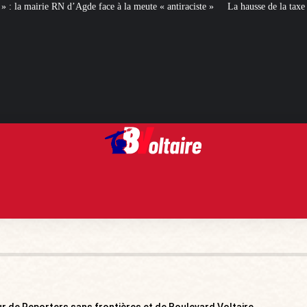
 face à la meute « antiraciste »
La hausse de la taxe attentat va augmenter v
ur de Reporters sans frontières et de Boulevard Voltaire