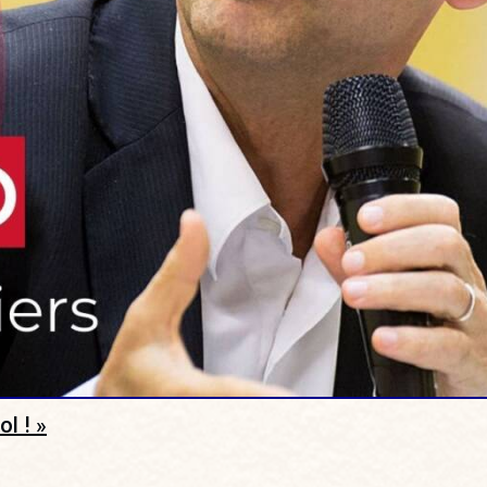
l ! »