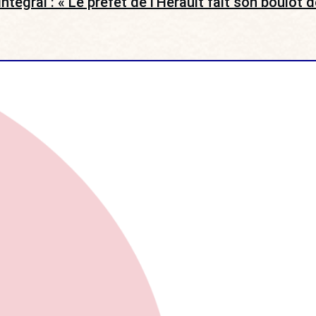
ntégral : « Le préfet de l’Hérault fait son boulot de