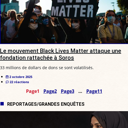
Le mouvement Black Lives Matter attaque une
fondation rattachée à Soros
33 millions de dollars de dons se sont volatilisés.
2 octobre 2025
22 réactions
Page
1
Page
2
Page
3
…
Page
11
REPORTAGES/GRANDES ENQUÊTES