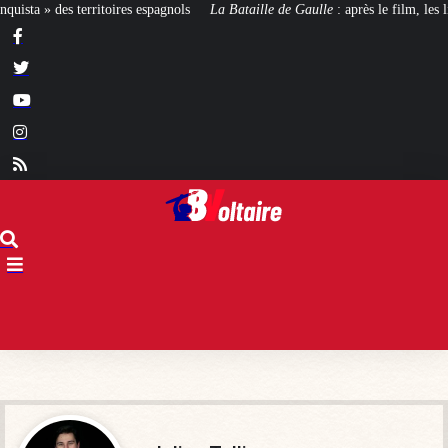
La Bataille de Gaulle
: après le film, les livres !
[CINÉMA]
De la Comédie