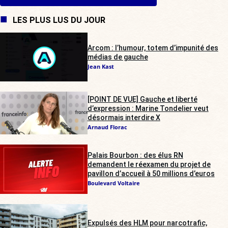
LES PLUS LUS DU JOUR
Arcom : l’humour, totem d’impunité des
médias de gauche
Jean Kast
[POINT DE VUE] Gauche et liberté
d’expression : Marine Tondelier veut
désormais interdire X
Arnaud Florac
Palais Bourbon : des élus RN
demandent le réexamen du projet de
pavillon d’accueil à 50 millions d’euros
Boulevard Voltaire
Expulsés des HLM pour narcotrafic,