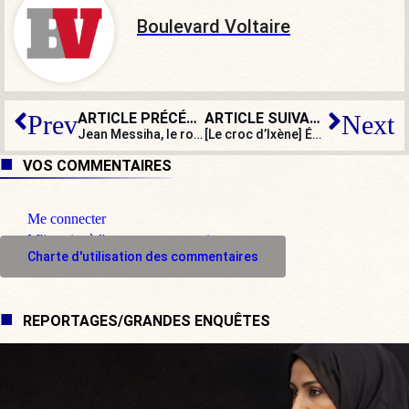
Boulevard Voltaire
ARTICLE PRÉCÉDENT
ARTICLE SUIVANT
Prev
Next
Jean Messiha, le roi des cagnottes !
[Le croc d’Ixène] École : mesures drastiques face à l’explosion de la violence
VOS COMMENTAIRES
Me connecter
M'inscrire à l'espace commentaire
Charte d'utilisation des commentaires
REPORTAGES/GRANDES ENQUÊTES