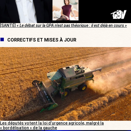
[SANTÉ]
« Le débat sur la GPA n’est pas théorique : il est déjà en cours »
CORRECTIFS ET MISES À JOUR
Les députés votent la loi d’urgence agricole, malgré la
« bordélisation » de la gauche