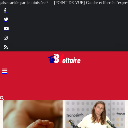
[POINT DE VUE] Gauche et liberté d’expression : Marine Tondelier veut dé