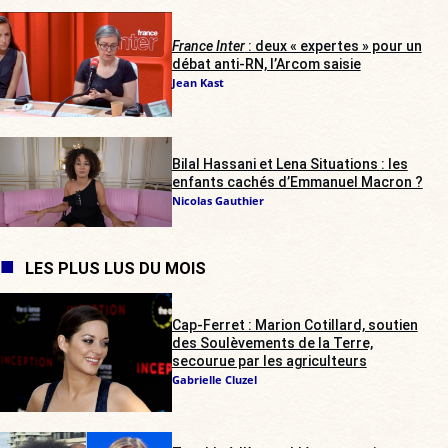
France Inter
: deux « expertes » pour un
débat anti-RN, l’Arcom saisie
Jean Kast
Bilal Hassani et Lena Situations : les
enfants cachés d’Emmanuel Macron ?
Nicolas Gauthier
LES PLUS LUS DU MOIS
Cap-Ferret : Marion Cotillard, soutien
des Soulèvements de la Terre,
secourue par les agriculteurs
Gabrielle Cluzel