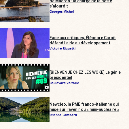
de Macron : la charge de la dette
s’alourdit
Georges Michel
Face aux critiques, Éléonore Caroit
défend l’aide au développement
Victoire Riquetti
[BIENVENUE CHEZ LES WOKE] Le génie
présidentiel
Boulevard Voltaire
Newcleo, la PME franco-italienne qui
mise sur l’avenir du « mini-nucléaire »
Etienne Lombard