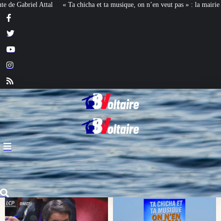
ique, on n’en veut pas » : la mairie RN d’Agde face à la meute « antiraciste »