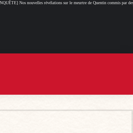
ations sur le meurtre de Quentin commis par des antifas
[L’ÉTÉ D’IXÈNE