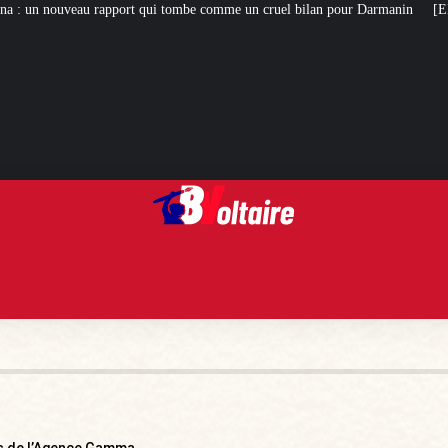
i tombe comme un cruel bilan pour Darmanin
[ENQUÊTE] Nos nouvelles révél
ns de l’Agence Gamma