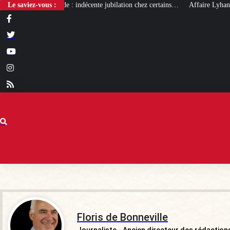
écente jubilation chez certains…
Le saviez-vous :
Affaire Lyhanna : un nouveau rapport qu
Floris de Bonneville
Journaliste - Ancien directeur des rédactio