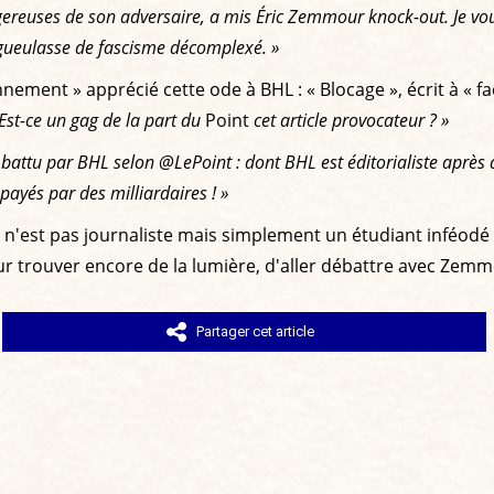
ereuses de son adversaire, a mis Éric Zemmour knock-out. Je vous 
égueulasse de fascisme décomplexé. »
ement » apprécié cette ode à BHL : « Blocage », écrit à « f
 Est-ce un gag de la part du
Point
cet article provocateur ? »
ttu par BHL selon @LePoint : dont BHL est éditorialiste après a
payés par des milliardaires ! »
oy n'est pas journaliste mais simplement un étudiant inféod
r trouver encore de la lumière, d'aller débattre avec Zemmou
Partager cet article