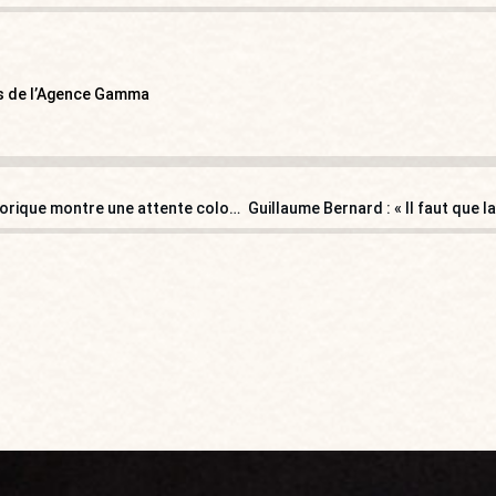
ns de l’Agence Gamma
Romain Lopez, élu à Moissac avec 62 % : « Ce score historique montre une attente colossale : nous ne la décevrons pas ! »