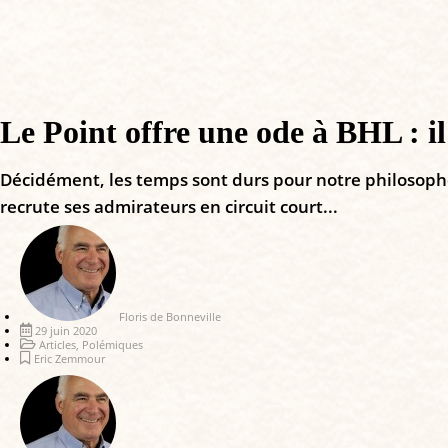
Le Point offre une ode à BHL : 
Décidément, les temps sont durs pour notre philosophe 
recrute ses admirateurs en circuit court...
Floris de Bonneville
29 juin 2020
Articles
,
Polémiques
Eric Zemmour