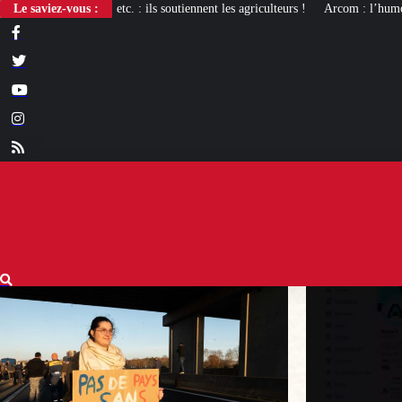
s soutiennent les agriculteurs !
Le saviez-vous :
Arcom : l’humour, totem d’impunité des mé