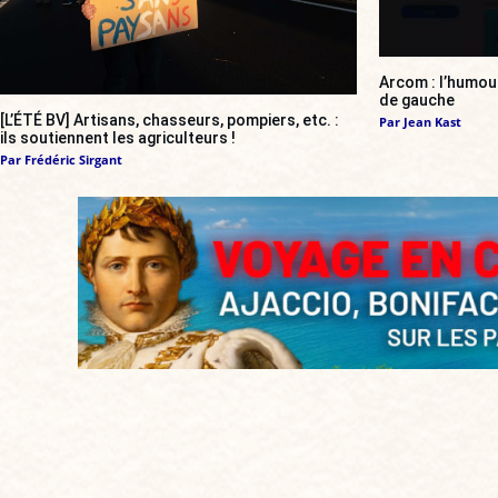
Arcom : l’humou
de gauche
[L’ÉTÉ BV] Artisans, chasseurs, pompiers, etc. :
Par
Jean Kast
ils soutiennent les agriculteurs !
Par
Frédéric Sirgant