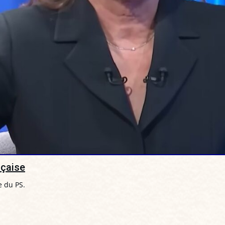
nçaise
e du PS.