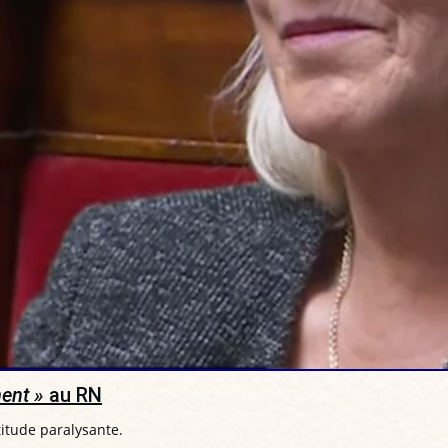
ent »
au RN
titude paralysante.