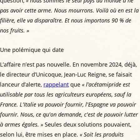
question,
« nous sommes le seul pays au monde à ne
pas avoir cette arme. Nous mourrons. Voilà où en est la
filière, elle va disparaître. Et nous importons 90 % de
nos fruits. »
Une polémique qui date
L’affaire n’est pas nouvelle. En novembre 2024, déjà,
le directeur d’Unicoque, Jean-Luc Reigne, se faisait
lanceur d’alerte,
rappelant
que
« l’acétamipride est
utilisable par tous les agriculteurs européens, sauf la
France. L'Italie va pouvoir fournir, l'Espagne va pouvoir
fournir. Nous, ce qu'on demande, c'est de pouvoir lutter
à armes égales. »
Seules deux solutions pouvaient,
selon lui, être mises en place.
« Soit les produits