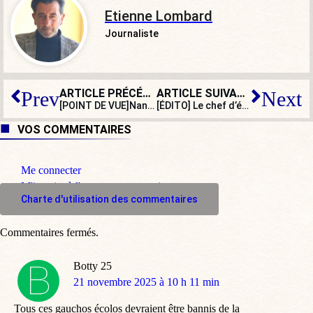
Etienne Lombard
Journaliste
ARTICLE PRÉCÉDENT
ARTICLE SUIVANT
Prev
Next
[POINT DE VUE]Nantes : mauvaise pioche pour celui qui s’en prend à un ancien légionnaire…
[ÉDITO] Le chef d’état-major chez les maires de France : du sang et des larmes
VOS COMMENTAIRES
Me connecter
M'inscrire à l'espace commentaire
Charte d'utilisation des commentaires
Commentaires fermés.
Botty 25
dit
21 novembre 2025 à 10 h 11 min
:
Tous ces gauchos écolos devraient être bannis de la