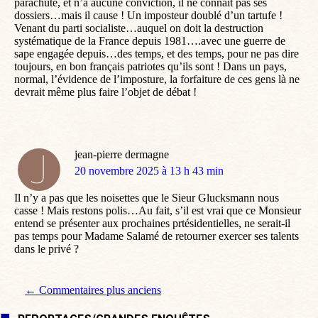
parachuté, et n’a aucune conviction, il ne connait pas ses
dossiers…mais il cause ! Un imposteur doublé d’un tartufe !
Venant du parti socialiste…auquel on doit la destruction
systématique de la France depuis 1981….avec une guerre de
sape engagée depuis…des temps, et des temps, pour ne pas dire
toujours, en bon français patriotes qu’ils sont ! Dans un pays,
normal, l’évidence de l’imposture, la forfaiture de ces gens là ne
devrait même plus faire l’objet de débat !
jean-pierre dermagne
dit
20 novembre 2025 à 13 h 43 min
:
Il n’y a pas que les noisettes que le Sieur Glucksmann nous
casse ! Mais restons polis…Au fait, s’il est vrai que ce Monsieur
entend se présenter aux prochaines prtésidentielles, ne serait-il
pas temps pour Madame Salamé de retourner exercer ses talents
dans le privé ?
Navigation de commentaire
← Commentaires plus anciens