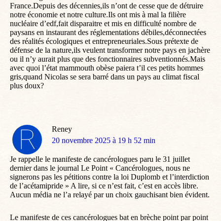
France.Depuis des décennies,ils n’ont de cesse que de détruire
notre économie et notre culture.Ils ont mis à mal la filière
nucléaire d’edf,fait disparaitre et mis en difficulté nombre de
paysans en instaurant des réglementations débiles,déconnectées
des réalités écologiques et entrepreneuriales.Sous prétexte de
défense de la nature,ils veulent transformer notre pays en jachère
ou il n’y aurait plus que des fonctionnaires subventionnés.Mais
avec quoi l’état mammouth obèse paiera t’il ces petits hommes
gris,quand Nicolas se sera barré dans un pays au climat fiscal
plus doux?
Reney
dit
20 novembre 2025 à 19 h 52 min
:
Je rappelle le manifeste de cancérologues paru le 31 juillet
dernier dans le journal Le Point « Cancérologues, nous ne
signerons pas les pétitions contre la loi Duplomb et l’interdiction
de l’acétamipride » A lire, si ce n’est fait, c’est en accès libre.
Aucun média ne l’a relayé par un choix gauchisant bien évident.
Le manifeste de ces cancérologues bat en brèche point par point