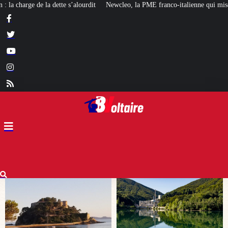
ewcleo, la PME franco-italienne qui mise sur l’avenir du « mini nucléaire »