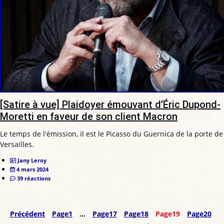
[Satire à vue] Plaidoyer émouvant d’Éric Dupond-
Moretti en faveur de son client Macron
Le temps de l'émission, il est le Picasso du Guernica de la porte de
Versailles.
Jany Leroy
4 mars 2024
39 réactions
Précédent
Page
1
…
Page
17
Page
18
Page
19
Page
20