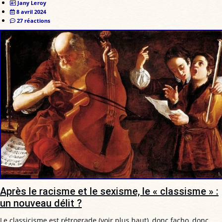
Jany Leroy
8 avril 2024
27 réactions
Après le racisme et le sexisme, le « classisme » :
un nouveau délit ?
Le classicisme est rétrograde (voir plus haut), donc facho, donc