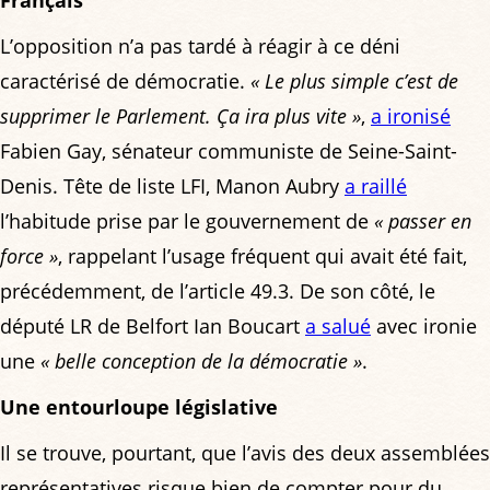
Français
L’opposition n’a pas tardé à réagir à ce déni
caractérisé de démocratie.
« Le plus simple c’est de
supprimer le Parlement. Ça ira plus vite »
,
a ironisé
Fabien Gay, sénateur communiste de Seine-Saint-
Denis. Tête de liste LFI, Manon Aubry
a raillé
l’habitude prise par le gouvernement de
« passer en
force »
, rappelant l’usage fréquent qui avait été fait,
précédemment, de l’article 49.3. De son côté, le
député LR de Belfort Ian Boucart
a salué
avec ironie
une
« belle conception de la démocratie »
.
Une entourloupe législative
Il se trouve, pourtant, que l’avis des deux assemblées
représentatives risque bien de compter pour du