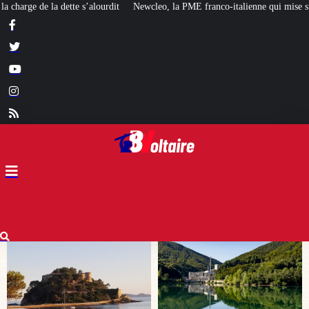
la PME franco-italienne qui mise sur l’avenir du « mini nucléaire »
Face au