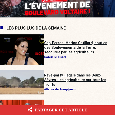
LES PLUS LUS DE LA SEMAINE
Cap-Ferret : Marion Cotillard, soutien
des Soulèvements de la Terre,
secourue par les agriculteurs
Gabrielle Cluzel
Rave-party illégale dans les Deux-
Sèvres : les agriculteurs sur tous les
fronts
Alienor de Pompignan
France Inter
: deux « expertes » pour un
PARTAGER CET ARTICLE
débat anti-RN, l’Arcom saisie