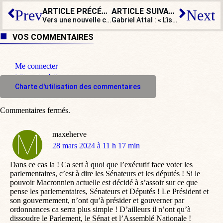
ARTICLE PRÉCÉDENT
ARTICLE SUIVANT
Prev
Next
Vers une nouvelle crise des agriculteurs malgré la révision de la PAC ?
Gabriel Attal : « L’islamisme n’est pas une religion. » Oui, et alors ?
VOS COMMENTAIRES
Me connecter
M'inscrire à l'espace commentaire
Charte d'utilisation des commentaires
Commentaires fermés.
maxeherve
dit
28 mars 2024 à 11 h 17 min
:
Dans ce cas la ! Ca sert à quoi que l’exécutif face voter les
parlementaires, c’est à dire les Sénateurs et les députés ! Si le
pouvoir Macronnien actuelle est décidé à s’assoir sur ce que
pense les parlementaires, Sénateurs et Députés ! Le Président et
son gouvernement, n’ont qu’à présider et gouverner par
ordonnances ca serra plus simple ! D’ailleurs il n’ont qu’à
dissoudre le Parlement, le Sénat et l’Assemblé Nationale !