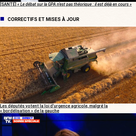
[SANTÉ]
« Le débat sur la GPA n’est pas théorique : il est déjà en cours »
CORRECTIFS ET MISES À JOUR
Les députés votent la loi d’urgence agricole, malgré la
« bordélisation » de la gauche