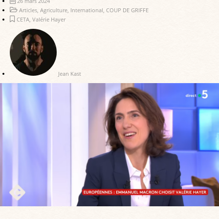
26 mars 2024
Articles
,
Agriculture
,
International
,
COUP DE GRIFFE
CETA
,
Valérie Hayer
Jean Kast