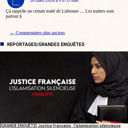
dit
28 mars 2024 à 9 h 55 min
:
Çà rappelle un certain traité de Lisbonne … Les traitres sont
partout §
Navigation de commentaire
← Commentaires plus anciens
REPORTAGES/GRANDES ENQUÊTES
[GRANDE ENQUÊTE] Justice française : l’islamisation silencieuse