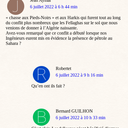
Jean Aymar
dit
6 juillet 2022 à 6 h 44 min
:
« chasse aux Pieds-Noirs » et aux Harkis qui furent tout au long
du conflit plus nombreux que les Fellaghas sur le sol que nous
venions de donner à l’Algérie naissante.
Avez-vous remarqué que ce conflit a débuté lorsque nos
Ingénieurs eurent mis en évidence la présence de pétrole au
Sahara ?
Robertet
dit
6 juillet 2022 à 9 h 16 min
:
Qu’en ont ils fait ?
Bernard GUILHON
dit
6 juillet 2022 à 10 h 33 min
: