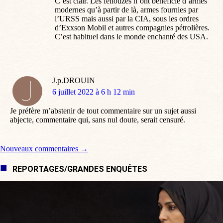
C’est clair. Les fellouzes n’ont bénéficié d’armes
modernes qu’à partir de là, armes fournies par
l’URSS mais aussi par la CIA, sous les ordres
d’Exxson Mobil et autres compagnies pétrolières.
C’est habituel dans le monde enchanté des USA.
J.p.DROUIN
dit
6 juillet 2022 à 6 h 12 min
:
Je préfère m’abstenir de tout commentaire sur un sujet aussi
abjecte, commentaire qui, sans nul doute, serait censuré.
Navigation de commentaire
Nouveaux commentaires →
REPORTAGES/GRANDES ENQUÊTES