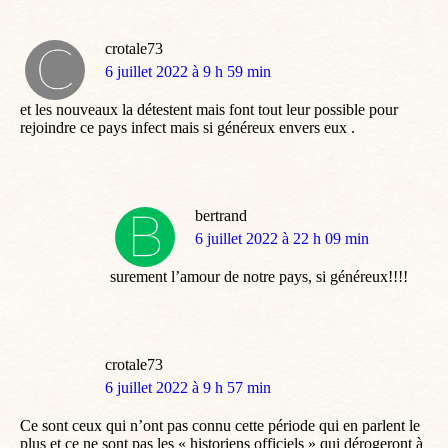
crotale73
dit
6 juillet 2022 à 9 h 59 min
:
et les nouveaux la détestent mais font tout leur possible pour
rejoindre ce pays infect mais si généreux envers eux .
bertrand
dit
6 juillet 2022 à 22 h 09 min
:
surement l’amour de notre pays, si généreux!!!!
crotale73
dit
6 juillet 2022 à 9 h 57 min
:
Ce sont ceux qui n’ont pas connu cette période qui en parlent le
plus et ce ne sont pas les « historiens officiels » qui dérogeront à