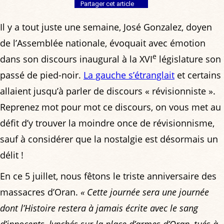
Partager cet article
Il y a tout juste une semaine, José Gonzalez, doyen
de l’Assemblée nationale, évoquait avec émotion
e
dans son discours inaugural à la XVI
législature son
passé de pied-noir.
La gauche s’étranglait
et certains
allaient jusqu’à parler de discours « révisionniste ».
Reprenez mot pour mot ce discours, on vous met au
défit d’y trouver la moindre once de révisionnisme,
sauf à considérer que la nostalgie est désormais un
délit !
En ce 5 juillet, nous fêtons le triste anniversaire des
massacres d’Oran.
« Cette journée sera une journée
dont l’Histoire restera à jamais écrite avec le sang
d’innocents, lynchés sur la place d’armes d’Oran, tués à