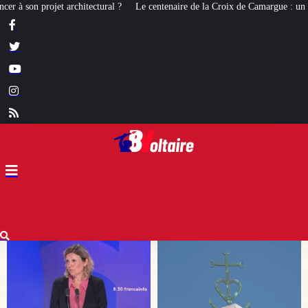
 centenaire de la Croix de Camargue : un symbole et un signe d’appartenance