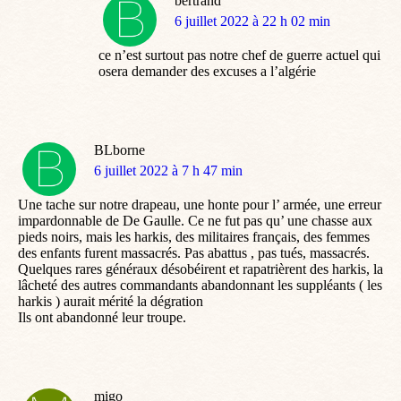
bertrand
dit
6 juillet 2022 à 22 h 02 min
:
ce n’est surtout pas notre chef de guerre actuel qui
osera demander des excuses a l’algérie
BLborne
dit
6 juillet 2022 à 7 h 47 min
:
Une tache sur notre drapeau, une honte pour l’ armée, une erreur
impardonnable de De Gaulle. Ce ne fut pas qu’ une chasse aux
pieds noirs, mais les harkis, des militaires français, des femmes
des enfants furent massacrés. Pas abattus , pas tués, massacrés.
Quelques rares généraux désobéirent et rapatrièrent des harkis, la
lâcheté des autres commandants abandonnant les suppléants ( les
harkis ) aurait mérité la dégration
Ils ont abandonné leur troupe.
migo