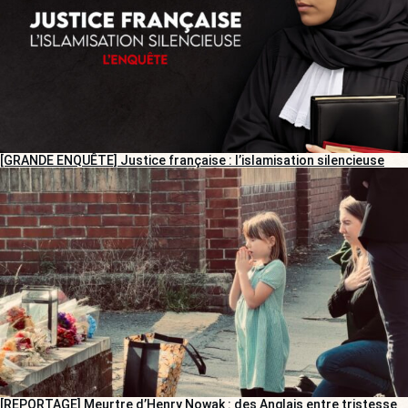
[GRANDE ENQUÊTE] Justice française : l’islamisation silencieuse
[REPORTAGE] Meurtre d’Henry Nowak : des Anglais entre tristesse