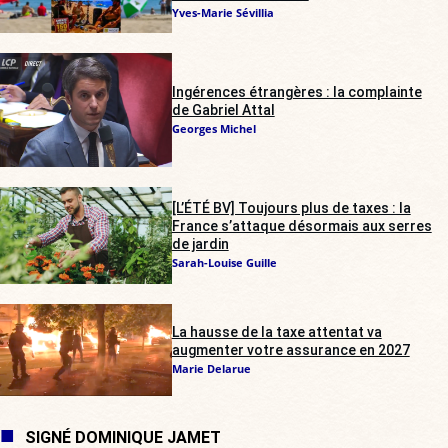
Yves-Marie Sévillia
Ingérences étrangères : la complainte
de Gabriel Attal
Georges Michel
[L’ÉTÉ BV] Toujours plus de taxes : la
France s’attaque désormais aux serres
de jardin
Sarah-Louise Guille
La hausse de la taxe attentat va
augmenter votre assurance en 2027
Marie Delarue
SIGNÉ DOMINIQUE JAMET