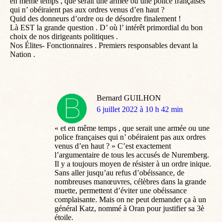
en même temps , que serait une armée ou une police françaises
qui n’ obéiraient pas aux ordres venus d’en haut ?
Quid des donneurs d’ordre ou de désordre finalement !
Là EST la grande question . D’ où l’ intérêt primordial du bon
choix de nos dirigeants politiques .
Nos Élites- Fonctionnaires . Premiers responsables devant la
Nation .
Bernard GUILHON
dit
6 juillet 2022 à 10 h 42 min
:
« et en même temps , que serait une armée ou une
police françaises qui n’ obéiraient pas aux ordres
venus d’en haut ? » C’est exactement
l’argumentaire de tous les accusés de Nuremberg.
Il y a toujours moyen de résister à un ordre inique.
Sans aller jusqu’au refus d’obéissance, de
nombreuses manœuvres, célèbres dans la grande
muette, permettent d’éviter une obéissance
complaisante. Mais on ne peut demander ça à un
général Katz, nommé à Oran pour justifier sa 3è
étoile.