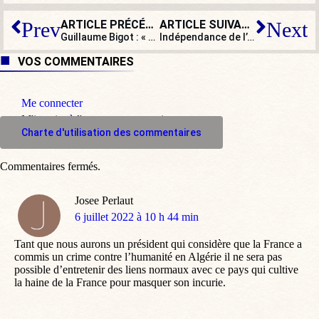
ARTICLE PRÉCÉDENT
ARTICLE SUIVANT
Prev
Next
Guillaume Bigot : « Emmanuel Macron, un roi nu ? »
Indépendance de l’Algérie : 60 ans de soumission, de repentance et de culpabilité mémorielle
VOS COMMENTAIRES
Me connecter
M'inscrire à l'espace commentaire
Charte d'utilisation des commentaires
Commentaires fermés.
Josee Perlaut
dit
6 juillet 2022 à 10 h 44 min
:
Tant que nous aurons un président qui considère que la France a
commis un crime contre l’humanité en Algérie il ne sera pas
possible d’entretenir des liens normaux avec ce pays qui cultive
la haine de la France pour masquer son incurie.