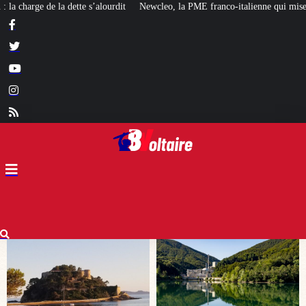
Newcleo, la PME franco-italienne qui mise sur l’avenir du « mini nucléaire »