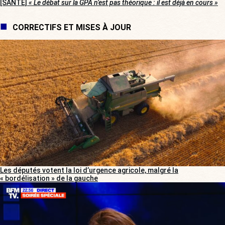
[SANTÉ]
« Le débat sur la GPA n’est pas théorique : il est déjà en cours »
CORRECTIFS ET MISES À JOUR
Les députés votent la loi d’urgence agricole, malgré la
« bordélisation » de la gauche