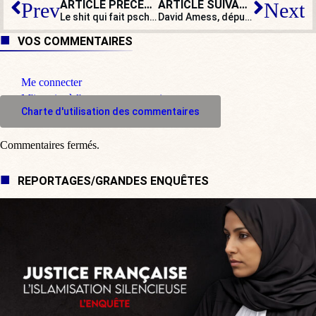
ARTICLE PRÉCÉDENT
ARTICLE SUIVANT
Prev
Next
Le shit qui fait pschitt !
David Amess, député britannique, poignardé à mort dans une église
VOS COMMENTAIRES
Me connecter
M'inscrire à l'espace commentaire
Charte d'utilisation des commentaires
Commentaires fermés.
REPORTAGES/GRANDES ENQUÊTES