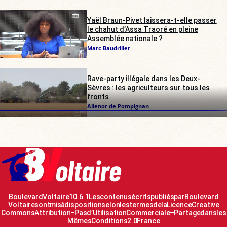
Yaël Braun-Pivet laissera-t-elle passer
le chahut d’Assa Traoré en pleine
Assemblée nationale ?
Marc Baudriller
Rave-party illégale dans les Deux-
Sèvres : les agriculteurs sur tous les
fronts
Alienor de Pompignan
Boulevard Voltaire 10.6.1 Les contenus écrits publiés par Boulevard
Voltaire sont mis à disposition selon les termes de la Licence Creative
Commons Attribution – Pas d’Utilisation Commerciale – Partage dans les
Mêmes Conditions 2.0 France