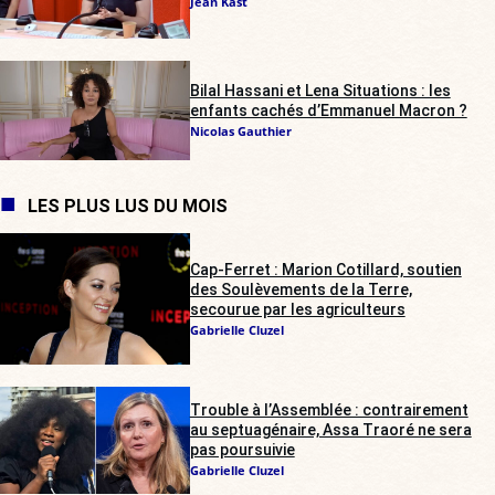
Jean Kast
Bilal Hassani et Lena Situations : les
enfants cachés d’Emmanuel Macron ?
Nicolas Gauthier
LES PLUS LUS DU MOIS
Cap-Ferret : Marion Cotillard, soutien
des Soulèvements de la Terre,
secourue par les agriculteurs
Gabrielle Cluzel
Trouble à l’Assemblée : contrairement
au septuagénaire, Assa Traoré ne sera
pas poursuivie
Gabrielle Cluzel