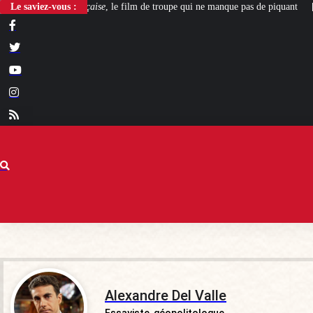
film de troupe qui ne manque pas de piquant
Le saviez-vous :
[L’ÉTÉ BV] Polygamie : quand la
Alexandre Del Valle
Essayiste, géopolitologue