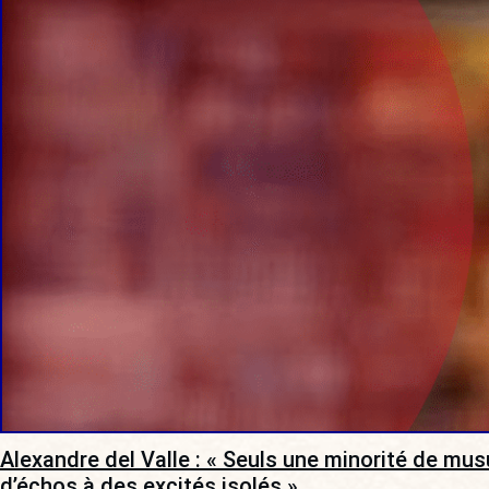
Alexandre del Valle : « Seuls une minorité de m
d’échos à des excités isolés »