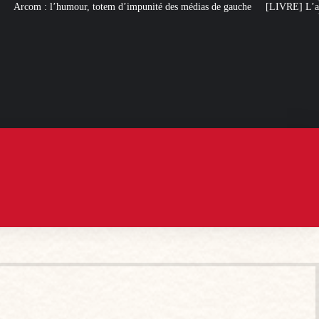
mpunité des médias de gauche
[LIVRE] L’autobiographie intellectuelle de M