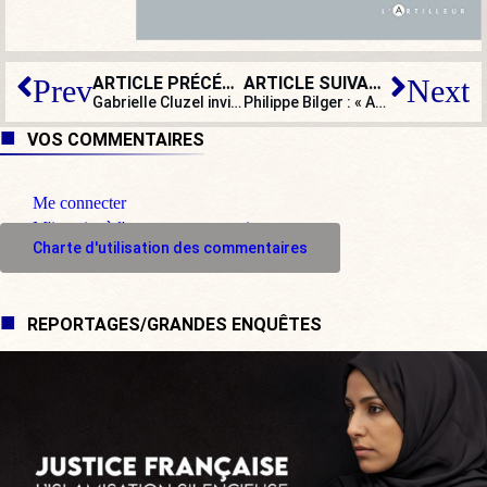
ARTICLE PRÉCÉDENT
ARTICLE SUIVANT
Prev
Next
Gabrielle Cluzel invitée de « L’Heure d’Aphatie » du mardi 19 février 2019 sur
Philippe Bilger : « Avec l’incarcération de Crase et Benalla, cette affaire se normalise et le judiciaire reprend la main ! »
VOS COMMENTAIRES
Me connecter
M'inscrire à l'espace commentaire
Charte d'utilisation des commentaires
REPORTAGES/GRANDES ENQUÊTES