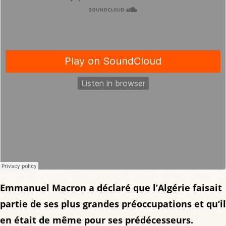
Emmanuel Macron a déclaré que l’Algérie faisait
partie de ses plus grandes préoccupations et qu’il
en était de même pour ses prédécesseurs.