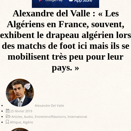
Alexandre del Valle : « Les
Algériens en France, souvent,
exhibent le drapeau algérien lors
des matchs de foot ici mais ils se
mobilisent très peu pour leur
pays. »
Alexandre Del Valle
25 février 2019
Articles
,
Audio
,
Entretiens/Réactions
,
International
Afrique
,
Algérie