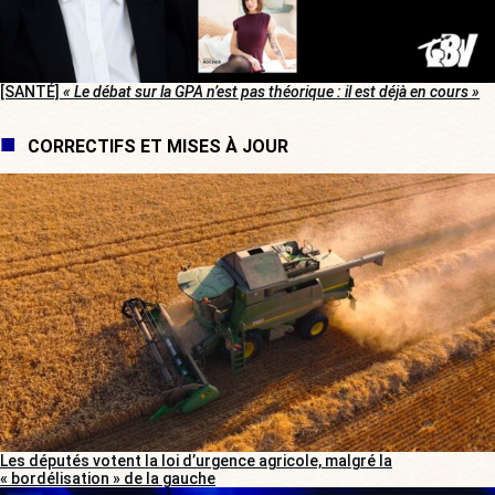
[SANTÉ]
« Le débat sur la GPA n’est pas théorique : il est déjà en cours »
CORRECTIFS ET MISES À JOUR
Les députés votent la loi d’urgence agricole, malgré la
« bordélisation » de la gauche