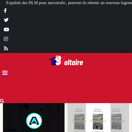
c, peuvent-ils obtenir un nouveau logement social ?
[L’ÉTÉ BV] Artisans, ch