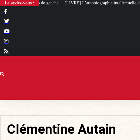
] L’autobiographie intellectuelle de Michel Maffesoli
Le saviez-vous :
Pour regagner son in
Clémentine Autain