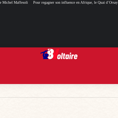
fluence en Afrique, le Quai d’Orsay a choisi… Instagram
Expulsés des HLM 