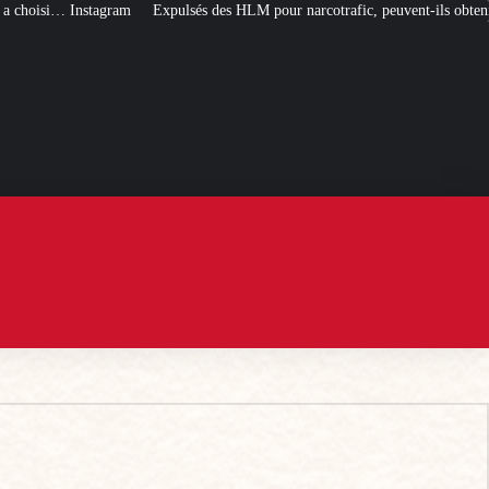
pour narcotrafic, peuvent-ils obtenir un nouveau logement social ?
[L’ÉTÉ B