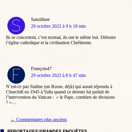
Sanzilluse
dit
29 octobre 2022 à 9 h 18 min
:
Ils se concertent, c’est normal, ils ont le même but. Détruire
l’église catholique et la civilisation Chrétienne.
François47
dit
29 octobre 2022 à 8 h 47 min
:
N’est-ce pas Staline (un Russe, déjà) qui aurait répondu à
Churchill en 1945 à Yalta quand ce dernier lui parlait de
l’intervention du Vatican : » le Pape, combien de divisions
? »…
Navigation de commentaire
← Commentaires plus anciens
REPORTAGES/GRANDES ENQUÊTES