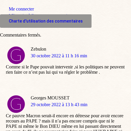
Me connecter
M'inscrire à l'espace commentaire
Charte d'utilisation des commentaires
Commentaires fermés.
Zebulon
dit
30 octobre 2022 à 11 h 16 min
:
Comme si le Pape pouvait intervenir ,si les politiques ne peuvent
rien faire ce n’est pas lui qui va régler le problème .
Georges MOUSSET
dit
29 octobre 2022 à 13 h 43 min
:
Ce pauvre Macron serait-il encore en détresse pour avoir encore
recours au PAPE ? mais il n’a pas encore compris que ni le
PAPE ni même le Bon DIEU même en lui passant directement