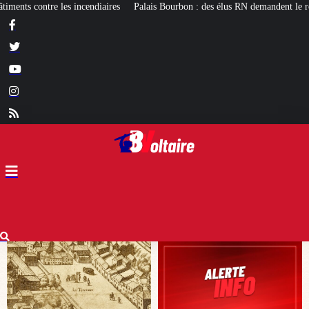
ais Bourbon : des élus RN demandent le réexamen du projet de pavillon d’accue