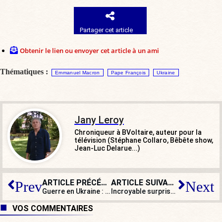
Partager cet article
Obtenir le lien ou envoyer cet article à un ami
Thématiques :
Emmanuel Macron
Pape François
Ukraine
Jany Leroy
Chroniqueur à BVoltaire, auteur pour la
télévision (Stéphane Collaro, Bêbête show,
Jean-Luc Delarue...)
ARTICLE PRÉCÉDENT
ARTICLE SUIVANT
Prev
Next
Guerre en Ukraine : les lignes bougent aux États-Unis
Incroyable surprise : le repli identitaire islamiste se renforcerait en France !
VOS COMMENTAIRES