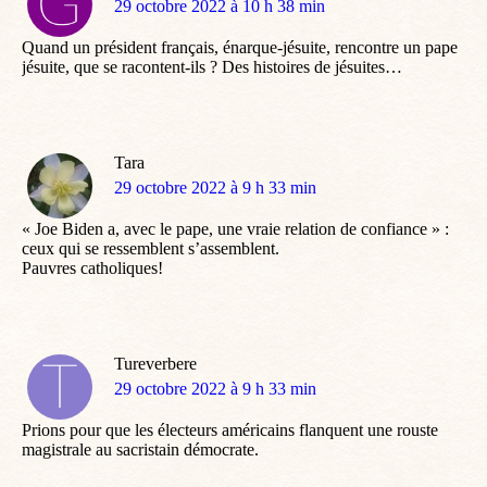
dit
29 octobre 2022 à 10 h 38 min
:
Quand un président français, énarque-jésuite, rencontre un pape
jésuite, que se racontent-ils ? Des histoires de jésuites…
Tara
dit
29 octobre 2022 à 9 h 33 min
:
« Joe Biden a, avec le pape, une vraie relation de confiance » :
ceux qui se ressemblent s’assemblent.
Pauvres catholiques!
Tureverbere
dit
29 octobre 2022 à 9 h 33 min
:
Prions pour que les électeurs américains flanquent une rouste
magistrale au sacristain démocrate.