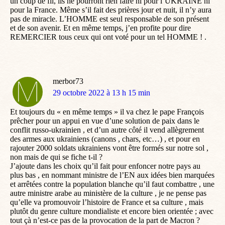
un coup de fil, ils ne pourront rien faire ni pour l’UKRAINE ni
pour la France. Même s’il fait des prières jour et nuit, il n’y aura
pas de miracle. L’HOMME est seul responsable de son présent
et de son avenir. Et en même temps, j’en profite pour dire
REMERCIER tous ceux qui ont voté pour un tel HOMME ! .
merbor73
dit
29 octobre 2022 à 13 h 15 min
:
Et toujours du « en même temps » il va chez le pape François
prêcher pour un appui en vue d’une solution de paix dans le
conflit russo-ukrainien , et d’un autre côté il vend allègrement
des armes aux ukrainiens (canons , chars, etc…) , et pour en
rajouter 2000 soldats ukrainiens vont être formés sur notre sol ,
non mais de qui se fiche t-il ?
J’ajoute dans les choix qu’il fait pour enfoncer notre pays au
plus bas , en nommant ministre de l’EN aux idées bien marquées
et arrêtées contre la population blanche qu’il faut combattre , une
autre ministre arabe au ministère de la culture , je ne pense pas
qu’elle va promouvoir l’histoire de France et sa culture , mais
plutôt du genre culture mondialiste et encore bien orientée ; avec
tout çà n’est-ce pas de la provocation de la part de Macron ?