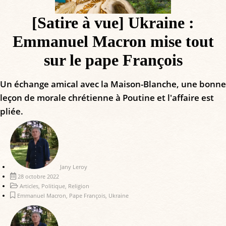
[Satire à vue] Ukraine :
Emmanuel Macron mise tout
sur le pape François
Un échange amical avec la Maison-Blanche, une bonne
leçon de morale chrétienne à Poutine et l'affaire est
pliée.
Jany Leroy
28 octobre 2022
Articles
,
Politique
,
Religion
Emmanuel Macron
,
Pape François
,
Ukraine