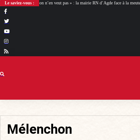
’en veut pas » : la mairie RN d’Agde face à la meute « antiraciste »
Le saviez-vous :
La hauss
Mélenchon