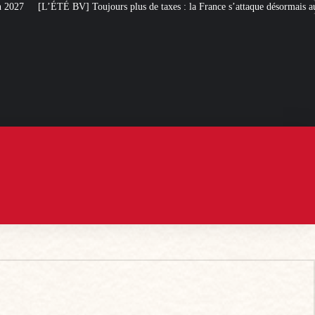
rs plus de taxes : la France s’attaque désormais aux serres de jardin
« Gro