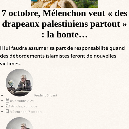
7 octobre, Mélenchon veut « des
drapeaux palestiniens partout »
: la honte…
Il lui faudra assumer sa part de responsabilité quand
des débordements islamistes feront de nouvelles
victimes.
Frédéric Sirgant
05 octobre 2024
Articles
,
Politique
Mélenchon
,
7 octobre