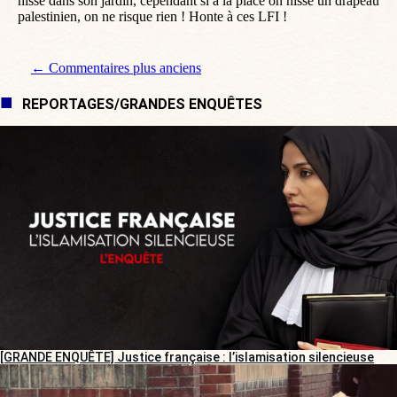
hissé dans son jardin, cependant si à la place on hisse un drapeau
palestinien, on ne risque rien ! Honte à ces LFI !
Navigation de commentaire
← Commentaires plus anciens
REPORTAGES/GRANDES ENQUÊTES
[GRANDE ENQUÊTE] Justice française : l’islamisation silencieuse