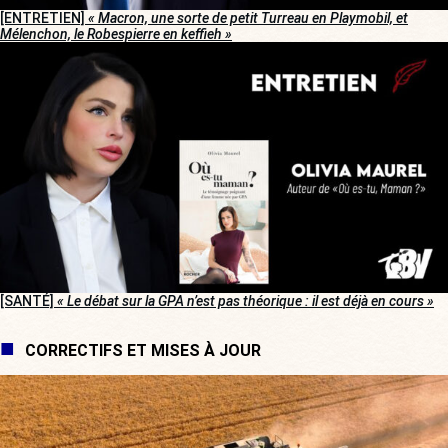
[ENTRETIEN]
« Macron, une sorte de petit Turreau en Playmobil, et
Mélenchon, le Robespierre en keffieh »
[SANTÉ]
« Le débat sur la GPA n’est pas théorique : il est déjà en cours »
CORRECTIFS ET MISES À JOUR