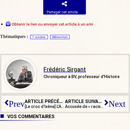
Partager cet article
Obtenir le lien ou envoyer cet article à un ami
Thématiques :
7 octobre
Mélenchon
Frédéric Sirgant
Chroniqueur à BV, professeur d'Histoire
ARTICLE PRÉCÉDENT
ARTICLE SUIVANT
Prev
Next
[Le croc d’Ixène] L’Algérie déboutée dans sa plainte contre Sarah Knafo
Accusée de « racisme », une adjointe au maire de Saint-Étienne démissionne
VOS COMMENTAIRES