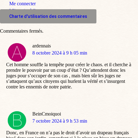
Me connecter
M'inscrire à l'espace commentaire
Charte d'utilisation des commentaires
Commentaires fermés.
ardennais
dit
8 octobre 2024 à 9 h 05 min
:
Cet homme souffle la tempête pour créer le chaos. et il cherche à
prendre le pouvoir par un coup d’état ? Qu’attendent donc les
juges pour s’occuper de son cas , mais bien sûr les juges ne
s’attaquent qu’aux citoyens qui hurlent la vérité et s’insurgent
contre les ennemis de notre patrie.
BeinCmoiquoi
dit
7 octobre 2024 à 9 h 53 min
:
Donc, en France on n’a pas le droit d’avoir un drapeau français