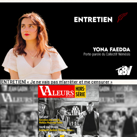
[ENTRETIEN] « Je ne vais pas m’arrêter et me censurer »