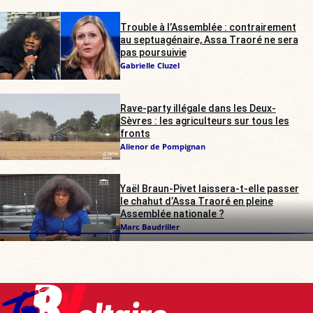
Trouble à l’Assemblée : contrairement
au septuagénaire, Assa Traoré ne sera
pas poursuivie
Gabrielle Cluzel
Rave-party illégale dans les Deux-
Sèvres : les agriculteurs sur tous les
fronts
Alienor de Pompignan
Yaël Braun-Pivet laissera-t-elle passer
le chahut d’Assa Traoré en pleine
Assemblée nationale ?
Marc Baudriller