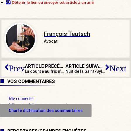
Obtenir le lien ou envoyer cet article à un ami
François Teutsch
Avocat
ARTICLE PRÉCÉDENT
ARTICLE SUIVANT
Prev
Next
La course au fric n’a pas de limites : le Dakar s’installe en Arabie saoudite
Nuit de la Saint-Sylvestre : le record des voitures brûlées a été battu
VOS COMMENTAIRES
Me connecter
M'inscrire à l'espace commentaire
Charte d'utilisation des commentaires