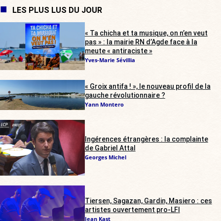
LES PLUS LUS DU JOUR
« Ta chicha et ta musique, on n’en veut
pas » : la mairie RN d’Agde face à la
meute « antiraciste »
Yves-Marie Sévillia
« Groix antifa ! », le nouveau profil de la
gauche révolutionnaire ?
Yann Montero
Ingérences étrangères : la complainte
de Gabriel Attal
Georges Michel
Tiersen, Sagazan, Gardin, Masiero : ces
artistes ouvertement pro-LFI
Jean Kast