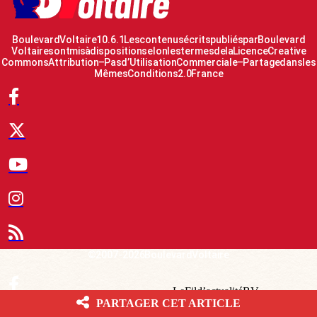
Boulevard Voltaire 10.6.1 Les contenus écrits publiés par Boulevard
Voltaire sont mis à disposition selon les termes de la Licence Creative
Commons Attribution – Pas d’Utilisation Commerciale – Partage dans les
Mêmes Conditions 2.0 France
© 2007-2026 Boulevard Voltaire
Le Fil d’actualité BV
PARTAGER CET ARTICLE