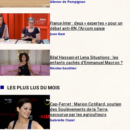
Alienor de Pompignan
France Inter
: deux « expertes » pour un
débat anti-RN, l’Arcom saisie
Jean Kast
Bilal Hassani et Lena Situations : les
enfants cachés d’Emmanuel Macron ?
Nicolas Gauthier
LES PLUS LUS DU MOIS
Cap-Ferret : Marion Cotillard, soutien
des Soulèvements de la Terre,
secourue par les agriculteurs
Gabrielle Cluzel