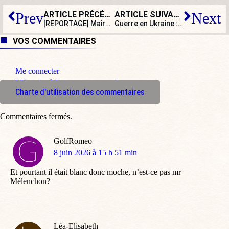
ARTICLE PRÉCÉDENT
ARTICLE SUIVANT
Prev
Next
[REPORTAGE] Maires pour le Bien commun : unir, soutenir et servir
Guerre en Ukraine : désormais plus longue que la guerre de 14-18
VOS COMMENTAIRES
Me connecter
M'inscrire à l'espace commentaire
Charte d'utilisation des commentaires
Commentaires fermés.
GolfRomeo
dit
8 juin 2026 à 15 h 51 min
:
Et pourtant il était blanc donc moche, n’est-ce pas mr
Mélenchon?
Léa-Elisabeth