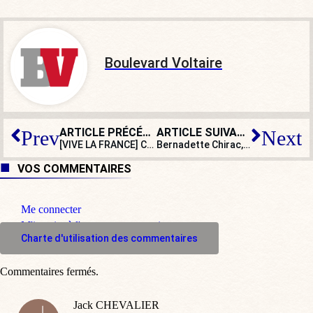
Boulevard Voltaire
ARTICLE PRÉCÉDENT
ARTICLE SUIVANT
Prev
Next
[VIVE LA FRANCE] Criblée de balles en 2024, Notre-Dame des Mines est restaurée
Bernadette Chirac, l’héritière d’une lignée de serviteurs de la France
VOS COMMENTAIRES
Me connecter
M'inscrire à l'espace commentaire
Charte d'utilisation des commentaires
Commentaires fermés.
Jack CHEVALIER