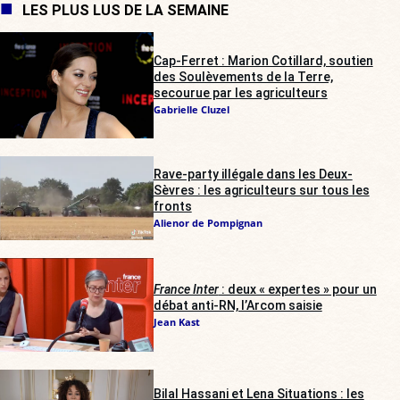
LES PLUS LUS DE LA SEMAINE
Cap-Ferret : Marion Cotillard, soutien
des Soulèvements de la Terre,
secourue par les agriculteurs
Gabrielle Cluzel
Rave-party illégale dans les Deux-
Sèvres : les agriculteurs sur tous les
fronts
Alienor de Pompignan
France Inter
: deux « expertes » pour un
débat anti-RN, l’Arcom saisie
Jean Kast
Bilal Hassani et Lena Situations : les