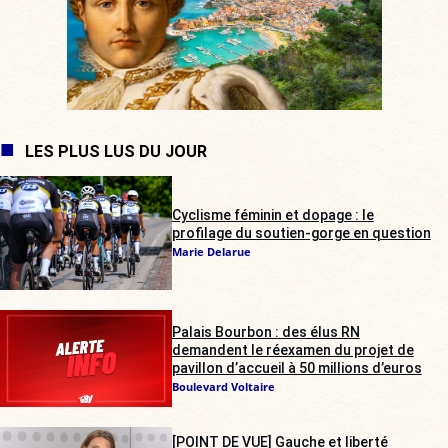
LES PLUS LUS DU JOUR
Cyclisme féminin et dopage : le
profilage du soutien-gorge en question
Marie Delarue
Palais Bourbon : des élus RN
demandent le réexamen du projet de
pavillon d’accueil à 50 millions d’euros
Boulevard Voltaire
[POINT DE VUE] Gauche et liberté