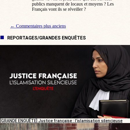
publics manquent de locaux et moyens ? Les
Français vont ils se réveiller ?
Navigation de commentaire
← Commentaires plus anciens
REPORTAGES/GRANDES ENQUÊTES
[GRANDE ENQUÊTE] Justice française : l’islamisation silencieuse