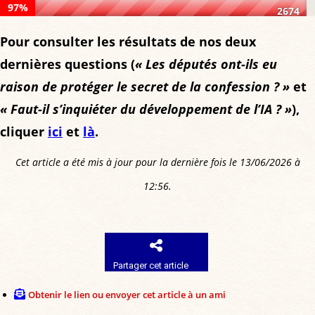
97%
1%
2674
of
NON:
of
Pour consulter les résultats de nos deux
votes,
97%
votes,
dernières questions (
54
« Les députés ont-ils eu
of
17
raison de protéger le secret de la confession ? »
votes
et
votes,
votes
« Faut-il s’inquiéter du développement de l’IA ? »
),
2674
cliquer
ici
et
là
.
votes
Cet article a été mis à jour pour la dernière fois le 13/06/2026 à
12:56.
Partager cet article
Obtenir le lien ou envoyer cet article à un ami