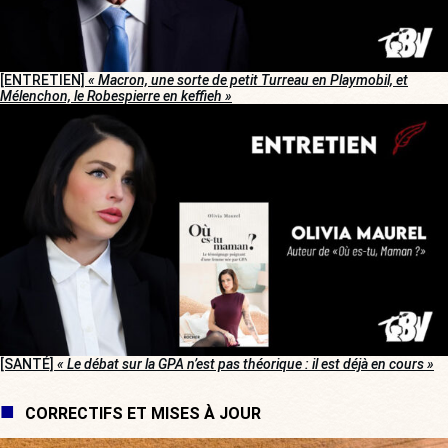
[ENTRETIEN]
« Macron, une sorte de petit Turreau en Playmobil, et
Mélenchon, le Robespierre en keffieh »
[SANTÉ]
« Le débat sur la GPA n’est pas théorique : il est déjà en cours »
CORRECTIFS ET MISES À JOUR