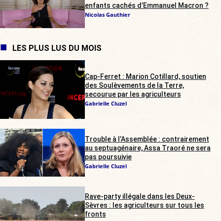
enfants cachés d’Emmanuel Macron ?
Nicolas Gauthier
LES PLUS LUS DU MOIS
Cap-Ferret : Marion Cotillard, soutien
des Soulèvements de la Terre,
secourue par les agriculteurs
Gabrielle Cluzel
Trouble à l’Assemblée : contrairement
au septuagénaire, Assa Traoré ne sera
pas poursuivie
Gabrielle Cluzel
Rave-party illégale dans les Deux-
Sèvres : les agriculteurs sur tous les
fronts