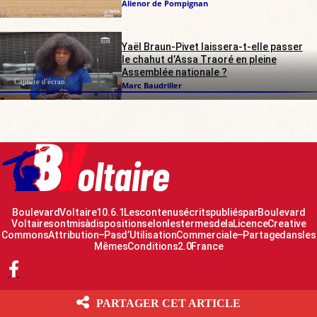
Alienor de Pompignan
Yaël Braun-Pivet laissera-t-elle passer
le chahut d’Assa Traoré en pleine
Assemblée nationale ?
Capture d'écran
Marc Baudriller
Boulevard Voltaire 10.6.1 Les contenus écrits publiés par Boulevard
Voltaire sont mis à disposition selon les termes de la Licence Creative
Commons Attribution – Pas d’Utilisation Commerciale – Partage dans les
Mêmes Conditions 2.0 France
PARTAGER CET ARTICLE