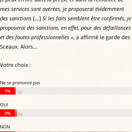
mes services sont avérées, je proposerai évidemment
des sanctions
[...]
Si les faits semblent être confirmés, je
proposerai des sanctions, en effet, pour des défaillances
et des fautes professionnelles
», a affirmé le garde des
Sceaux. Alors...
Votre choix :
Ne se prononce pas
1%
17
Ne
OUI
se
2%
54
prononce
OUI:
NON
pas:
2%