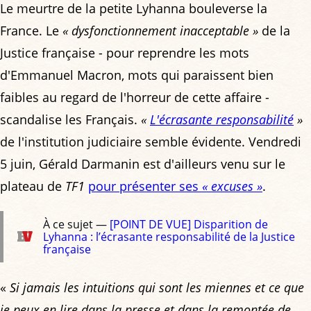
Le meurtre de la petite Lyhanna bouleverse la
France. Le
« dysfonctionnement inacceptable »
de la
Justice française - pour reprendre les mots
d'Emmanuel Macron, mots qui paraissent bien
faibles au regard de l'horreur de cette affaire -
scandalise les Français.
«
L'écrasante responsabilité
»
de l'institution judiciaire semble évidente. Vendredi
5 juin, Gérald Darmanin est d'ailleurs venu sur le
plateau de
TF1
pour présenter ses
« excuses »
.
À ce sujet —
[POINT DE VUE] Disparition de
Lyhanna : l’écrasante responsabilité de la Justice
française
«
Si jamais les intuitions qui sont les miennes et ce que
je peux en lire dans la presse et dans la remontée de