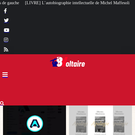
hie intellectuelle de Michel Maffesoli
Pour regagner son influence en Afr