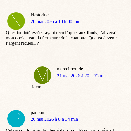
Nestorine
dit
20 mai 2026 à 10 h 00 min
:
Question intéressée : ayant reçu l’appel aux fonds, j’ai versé
mon obole avant la fermeture de la cagnotte. Que va devenir
l’argent recueilli ?
marcelmontde
dit
21 mai 2026 à 20 h 55 min
:
idem
panpan
dit
20 mai 2026 à 8 h 34 min
:
Cela en dit long sur la liberté dans mon Pays : censuré en 3