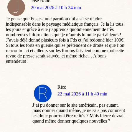
Jose Bobo
dit
20 mai 2026 à 10 h 24 min
:
Je pense que Fds est une parution qui a su se rendre
indispensable dans le paysage médiatique français. Je la lis tous
les jours et grâce à elle j’apprends quotidiennement de très
nombreuses informations que je n’aurais lu nulle part ailleurs !
J’avais déjà donné plusieurs fois à Fds et j’ai redonné hier 100€.
Si tous les forts en gueule qui se prétendent de droite et que l’on
rencontre ici et ailleurs sur les forums faisaient comme moi cette
revue de presse serait sauvée, et même riche… A bons
entendeurs !
Rico
dit
22 mai 2026 à 11 h 40 min
:
J’ai pu donner sur le site américain, pas autant,
mais donner quand même, je ne sais pas comment
les donc pourront être retirés ? Mais Pierre devrait
quand même donner quelques nouvelles ?