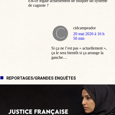
Est-ce légale actuellement de bloquer un système
de cagnote ?
cidcampeador
dit
20 mai 2026 à 16 h
:
50 min
Si ça ne l’est pas « actuellement »,
ça le sera bientôt si ça arrange la
gauche…
REPORTAGES/GRANDES ENQUÊTES