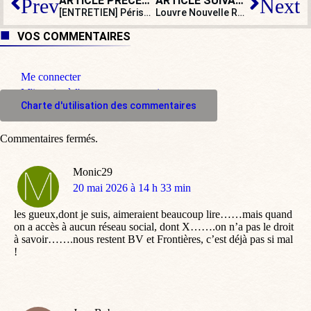
ARTICLE PRÉCÉDENT
ARTICLE SUIVANT
Prev
Next
[ENTRETIEN] Périscolaire parisien : « J’ai été accusée d’inventer certains faits pour polémiquer ! »
Louvre Nouvelle Renaissance : le troisième caprice patrimonial de Macron
VOS COMMENTAIRES
Me connecter
M'inscrire à l'espace commentaire
Charte d'utilisation des commentaires
Commentaires fermés.
Monic29
dit
20 mai 2026 à 14 h 33 min
:
les gueux,dont je suis, aimeraient beaucoup lire……mais quand
on a accès à aucun réseau social, dont X…….on n’a pas le droit
à savoir…….nous restent BV et Frontières, c’est déjà pas si mal
!