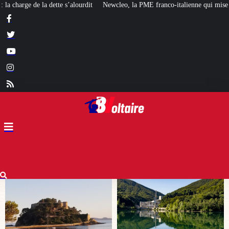
ewcleo, la PME franco-italienne qui mise sur l’avenir du « mini nucléaire »