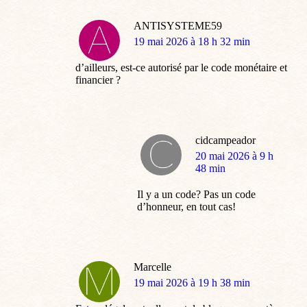
ANTISYSTEME59
dit
19 mai 2026 à 18 h 32 min
:
d’ailleurs, est-ce autorisé par le code monétaire et
financier ?
cidcampeador
dit
20 mai 2026 à 9 h
:
48 min
Il y a un code? Pas un code
d’honneur, en tout cas!
Marcelle
dit
19 mai 2026 à 19 h 38 min
: