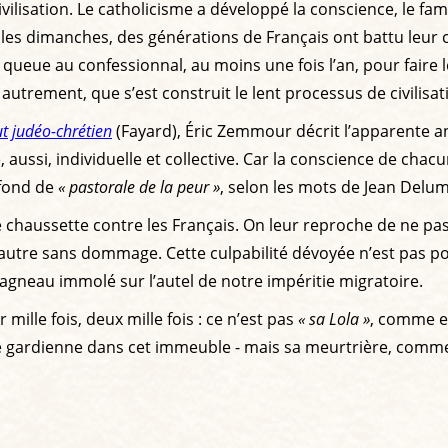
 civilisation. Le catholicisme a développé la conscience, le 
es dimanches, des générations de Français ont battu leur 
a queue au confessionnal, au moins une fois l’an, pour fair
s autrement, que s’est construit le lent processus de civilisa
ut judéo-chrétien
(Fayard), Éric Zemmour décrit l’apparente ant
ire, aussi, individuelle et collective. Car la conscience de c
 fond de
« pastorale de la peur »
, selon les mots de Jean Delume
aussette contre les Français. On leur reproche de ne pas êt
utre sans dommage. Cette culpabilité dévoyée n’est pas pour
’agneau immolé sur l’autel de notre impéritie migratoire.
 mille fois, deux mille fois : ce n’est pas
« sa Lola »
, comme el
de gardienne dans cet immeuble - mais sa meurtrière, comme 