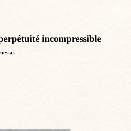
 perpétuité incompressible
omesse.