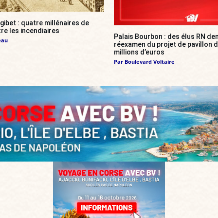
ibet : quatre millénaires de
re les incendiaires
Palais Bourbon : des élus RN de
eau
réexamen du projet de pavillon d
millions d’euros
Par
Boulevard Voltaire