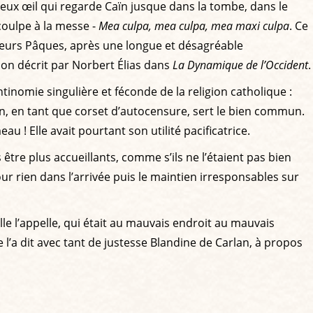
fameux œil qui regarde Caïn jusque dans la tombe, dans le
coulpe à la messe -
Mea culpa, mea culpa, mea maxi culpa
. Ce
e leurs Pâques, après une longue et désagréable
tion décrit par Norbert Élias dans
La Dynamique de l’Occident
.
inomie singulière et féconde de la religion catholique :
hacun, en tant que corset d’autocensure, sert le bien commun.
au ! Elle avait pourtant son utilité pacificatrice.
re plus accueillants, comme s’ils ne l’étaient pas bien
 rien dans l’arrivée puis le maintien irresponsables sur
le l’appelle, qui était au mauvais endroit au mauvais
l’a dit avec tant de justesse Blandine de Carlan, à propos