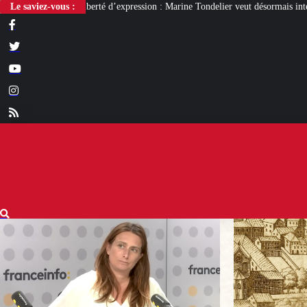
expression : Marine Tondelier veut désormais interdire X
Le saviez-vous :
Des flammes au g