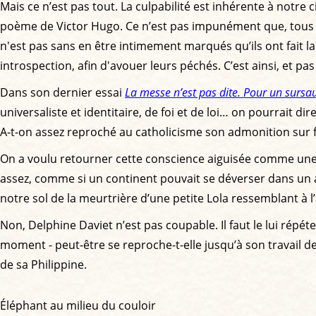
Mais ce n’est pas tout. La culpabilité est inhérente à notre
poème de Victor Hugo. Ce n’est pas impunément que, tous l
n'est pas sans en être intimement marqués qu’ils ont fait l
introspection, afin d'avouer leurs péchés. C’est ainsi, et pa
Dans son dernier essai
La messe n’est pas dite. Pour un sursa
universaliste et identitaire, de foi et de loi… on pourrait d
A-t-on assez reproché au catholicisme son admonition sur
On a voulu retourner cette conscience aiguisée comme une ch
assez, comme si un continent pouvait se déverser dans un a
notre sol de la meurtrière d’une petite Lola ressemblant à l
Non, Delphine Daviet n’est pas coupable. Il faut le lui répéter
moment - peut-être se reproche-t-elle jusqu’à son travail 
de sa Philippine.
Éléphant au milieu du couloir