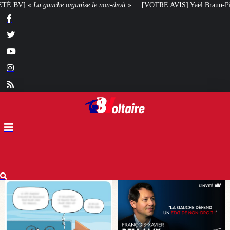
-droit
»
[VOTRE AVIS] Yaël Braun-Pivet doit-elle renoncer à son projet arch