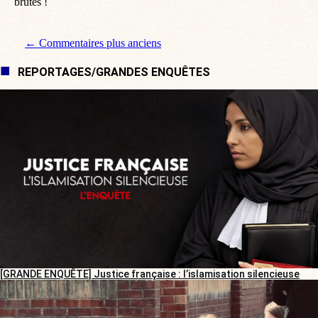
brutes !
Navigation de commentaire
← Commentaires plus anciens
REPORTAGES/GRANDES ENQUÊTES
[GRANDE ENQUÊTE] Justice française : l’islamisation silencieuse