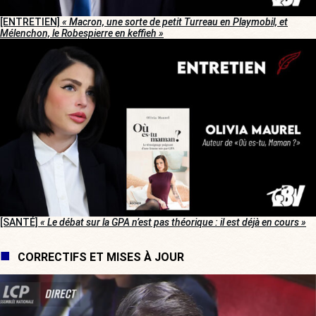
[ENTRETIEN]
« Macron, une sorte de petit Turreau en Playmobil, et
Mélenchon, le Robespierre en keffieh »
[SANTÉ]
« Le débat sur la GPA n’est pas théorique : il est déjà en cours »
CORRECTIFS ET MISES À JOUR