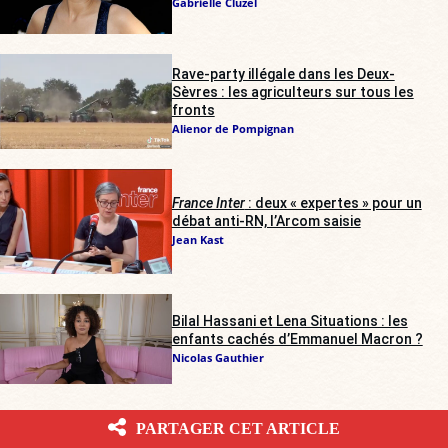
Gabrielle Cluzel
Rave-party illégale dans les Deux-
Sèvres : les agriculteurs sur tous les
fronts
Alienor de Pompignan
France Inter
: deux « expertes » pour un
débat anti-RN, l’Arcom saisie
Jean Kast
Bilal Hassani et Lena Situations : les
enfants cachés d’Emmanuel Macron ?
Nicolas Gauthier
LES PLUS LUS DU MOIS
PARTAGER CET ARTICLE