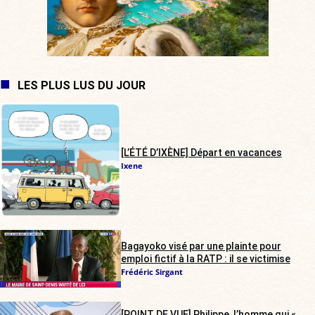
LES PLUS LUS DU JOUR
[L’ÉTÉ D’IXÈNE] Départ en vacances
Ixene
Bagayoko visé par une plainte pour
emploi fictif à la RATP : il se victimise
Frédéric Sirgant
[POINT DE VUE] Philippe, l’homme qui «