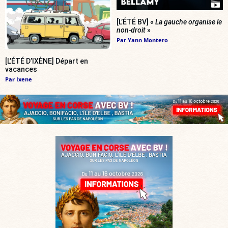
[L’ÉTÉ BV] «
La gauche organise le
non-droit
»
Par
Yann Montero
[L’ÉTÉ D’IXÈNE] Départ en
vacances
Par
Ixene