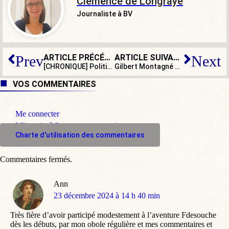
Clémence de Longraye
Journaliste à BV
ARTICLE PRÉCÉDENT
ARTICLE SUIVANT
Prev
Next
[CHRONIQUE] Politique à la française : « bonjour tristesse »
Gilbert Montagné et Didier Barbelivien condamnés pour plagiat : si simple ?
VOS COMMENTAIRES
Me connecter
M'inscrire à l'espace commentaire
Charte d'utilisation des commentaires
Commentaires fermés.
Ann
dit
23 décembre 2024 à 14 h 40 min
:
Très fière d’avoir participé modestement à l’aventure Fdesouche
dès les débuts, par mon obole régulière et mes commentaires et