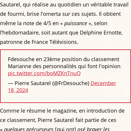
Sautarel, qui réalise au quotidien un véritable travail
de fourmi, brise l’omerta sur ces sujets. Il obtient
même la note de 4/5 en «
puissance
», selon
l’hebdomadaire, soit autant que Delphine Ernotte,
patronne de France Télévisions.
Fdesouche en 23ème position du classement
Marianne des personnalités qui font l'opinion
pic.twitter.com/boMZKnTnuQ
— Pierre Sautarel (@FrDesouche)
December
18, 2024
Comme le résume le magazine, en introduction de
ce classement, Pierre Sautarel fait partie de ces
«
quelques précurseurs
[qui ont]
osé braver les