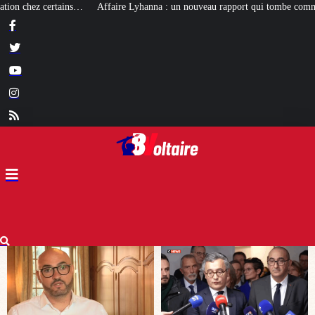
nna : un nouveau rapport qui tombe comme un cruel bilan pour Darmanin
[