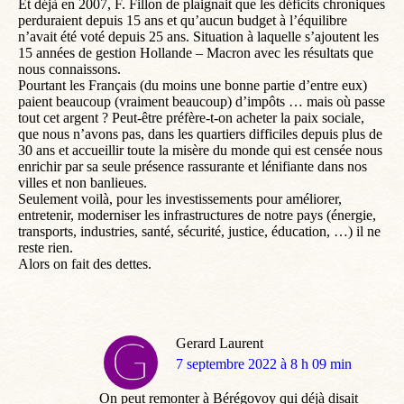
Et déjà en 2007, F. Fillon de plaignait que les déficits chroniques
perduraient depuis 15 ans et qu’aucun budget à l’équilibre
n’avait été voté depuis 25 ans. Situation à laquelle s’ajoutent les
15 années de gestion Hollande – Macron avec les résultats que
nous connaissons.
Pourtant les Français (du moins une bonne partie d’entre eux)
paient beaucoup (vraiment beaucoup) d’impôts … mais où passe
tout cet argent ? Peut-être préfère-t-on acheter la paix sociale,
que nous n’avons pas, dans les quartiers difficiles depuis plus de
30 ans et accueillir toute la misère du monde qui est censée nous
enrichir par sa seule présence rassurante et lénifiante dans nos
villes et non banlieues.
Seulement voilà, pour les investissements pour améliorer,
entretenir, moderniser les infrastructures de notre pays (énergie,
transports, industries, santé, sécurité, justice, éducation, …) il ne
reste rien.
Alors on fait des dettes.
Gerard Laurent
dit
7 septembre 2022 à 8 h 09 min
:
On peut remonter à Bérégovoy qui déjà disait