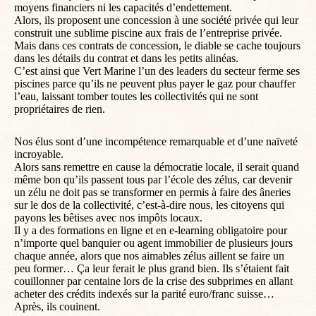
moyens financiers ni les capacités d’endettement.
Alors, ils proposent une concession à une société privée qui leur
construit une sublime piscine aux frais de l’entreprise privée.
Mais dans ces contrats de concession, le diable se cache toujours
dans les détails du contrat et dans les petits alinéas.
C’est ainsi que Vert Marine l’un des leaders du secteur ferme ses
piscines parce qu’ils ne peuvent plus payer le gaz pour chauffer
l’eau, laissant tomber toutes les collectivités qui ne sont
propriétaires de rien.
Nos élus sont d’une incompétence remarquable et d’une naïveté
incroyable.
Alors sans remettre en cause la démocratie locale, il serait quand
même bon qu’ils passent tous par l’école des zélus, car devenir
un zélu ne doit pas se transformer en permis à faire des âneries
sur le dos de la collectivité, c’est-à-dire nous, les citoyens qui
payons les bêtises avec nos impôts locaux.
Il y a des formations en ligne et en e-learning obligatoire pour
n’importe quel banquier ou agent immobilier de plusieurs jours
chaque année, alors que nos aimables zélus aillent se faire un
peu former… Ça leur ferait le plus grand bien. Ils s’étaient fait
couillonner par centaine lors de la crise des subprimes en allant
acheter des crédits indexés sur la parité euro/franc suisse…
Après, ils couinent.