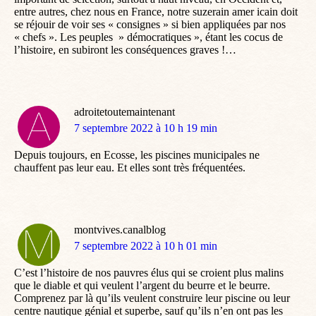
entre autres, chez nous en France, notre suzerain amer icain doit
se réjouir de voir ses « consignes » si bien appliquées par nos
« chefs ». Les peuples » démocratiques », étant les cocus de
l’histoire, en subiront les conséquences graves !…
adroitetoutemaintenant
dit
7 septembre 2022 à 10 h 19 min
:
Depuis toujours, en Ecosse, les piscines municipales ne
chauffent pas leur eau. Et elles sont très fréquentées.
montvives.canalblog
dit
7 septembre 2022 à 10 h 01 min
:
C’est l’histoire de nos pauvres élus qui se croient plus malins
que le diable et qui veulent l’argent du beurre et le beurre.
Comprenez par là qu’ils veulent construire leur piscine ou leur
centre nautique génial et superbe, sauf qu’ils n’en ont pas les