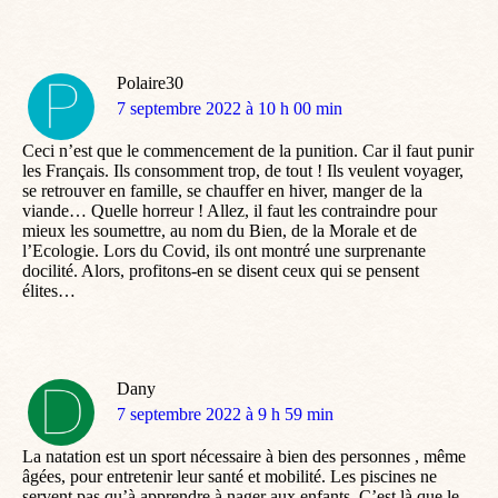
Polaire30
dit
7 septembre 2022 à 10 h 00 min
:
Ceci n’est que le commencement de la punition. Car il faut punir
les Français. Ils consomment trop, de tout ! Ils veulent voyager,
se retrouver en famille, se chauffer en hiver, manger de la
viande… Quelle horreur ! Allez, il faut les contraindre pour
mieux les soumettre, au nom du Bien, de la Morale et de
l’Ecologie. Lors du Covid, ils ont montré une surprenante
docilité. Alors, profitons-en se disent ceux qui se pensent
élites…
Dany
dit
7 septembre 2022 à 9 h 59 min
:
La natation est un sport nécessaire à bien des personnes , même
âgées, pour entretenir leur santé et mobilité. Les piscines ne
servent pas qu’à apprendre à nager aux enfants. C’est là que le