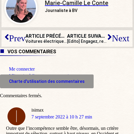
Marie-Camille Le Conte
Journaliste à BV
ARTICLE PRÉCÉDENT
ARTICLE SUIVANT
Prev
Next
Voitures électriques : le fiasco ?
[Edito] Engagez, rengagez-vous ! C’est (encore) la guerre !
VOS COMMENTAIRES
Me connecter
M'inscrire à l'espace commentaire
Charte d'utilisation des commentaires
Commentaires fermés.
isimax
dit
7 septembre 2022 à 10 h 27 min
:
Outre que l’incompétence semble être, désormais, un critère
important de sélection, surtout à haut niveau, en Occident et,