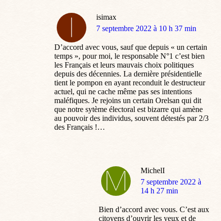
isimax
dit
7 septembre 2022 à 10 h 37 min
:
D’accord avec vous, sauf que depuis « un certain
temps », pour moi, le responsable N°1 c’est bien
les Français et leurs mauvais choix politiques
depuis des décennies. La dernière présidentielle
tient le pompon en ayant reconduit le destructeur
actuel, qui ne cache même pas ses intentions
maléfiques. Je rejoins un certain Orelsan qui dit
que notre sytème électoral est bizarre qui amène
au pouvoir des individus, souvent détestés par 2/3
des Français !…
MichelI
dit
7 septembre 2022 à
:
14 h 27 min
Bien d’accord avec vous. C’est aux
citoyens d’ouvrir les yeux et de