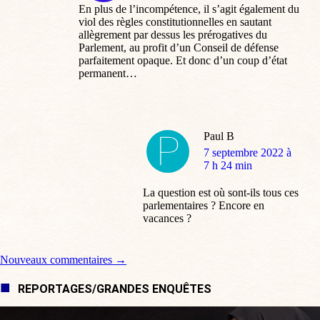
En plus de l’incompétence, il s’agit également du
viol des règles constitutionnelles en sautant
allègrement par dessus les prérogatives du
Parlement, au profit d’un Conseil de défense
parfaitement opaque. Et donc d’un coup d’état
permanent…
Paul B
dit
7 septembre 2022 à
:
7 h 24 min
La question est où sont-ils tous ces
parlementaires ? Encore en
vacances ?
Navigation de commentaire
Nouveaux commentaires →
REPORTAGES/GRANDES ENQUÊTES