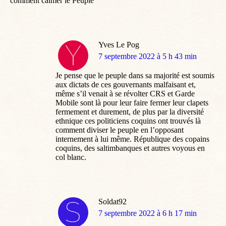
comment calmer le Peuple
Yves Le Pog
dit
7 septembre 2022 à 5 h 43 min
:
Je pense que le peuple dans sa majorité est soumis
aux dictats de ces gouvernants malfaisant et,
même s’il venait à se révolter CRS et Garde
Mobile sont là pour leur faire fermer leur clapets
fermement et durement, de plus par la diversité
ethnique ces politiciens coquins ont trouvés là
comment diviser le peuple en l’opposant
internement à lui même. République des copains
coquins, des saltimbanques et autres voyous en
col blanc.
Soldat92
dit
7 septembre 2022 à 6 h 17 min
: