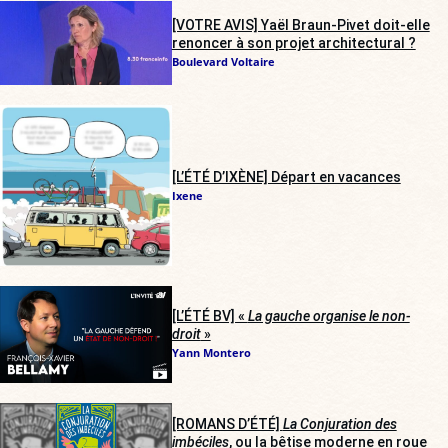
[VOTRE AVIS] Yaël Braun-Pivet doit-elle
renoncer à son projet architectural ?
Boulevard Voltaire
[L’ÉTÉ D’IXÈNE] Départ en vacances
Ixene
[L’ÉTÉ BV] «
La gauche organise le non-
droit
»
Yann Montero
[ROMANS D’ÉTÉ]
La Conjuration des
imbéciles
, ou la bêtise moderne en roue