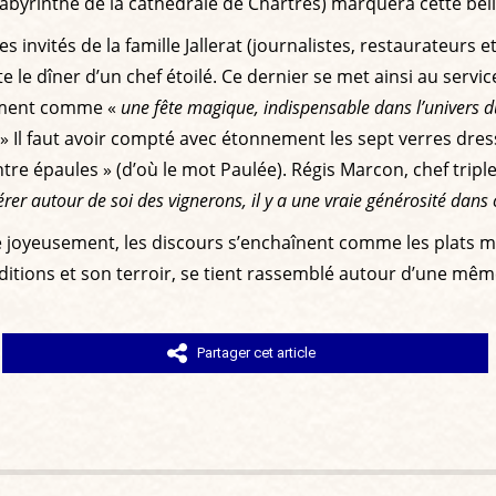
labyrinthe de la cathédrale de Chartres) marquera cette bel
 invités de la famille Jallerat (journalistes, restaurateurs 
e le dîner d’un chef étoilé. Ce dernier se met ainsi au servic
nement comme «
une fête magique, indispensable dans l’univers d
» Il faut avoir compté avec étonnement les sept verres dre
tre épaules » (d’où le mot Paulée). Régis Marcon, chef tripl
érer autour de soi des vignerons, il y a une vraie générosité dans 
joyeusement, les discours s’enchaînent comme les plats ma
tions et son terroir, se tient rassemblé autour d’une même e
Partager cet article