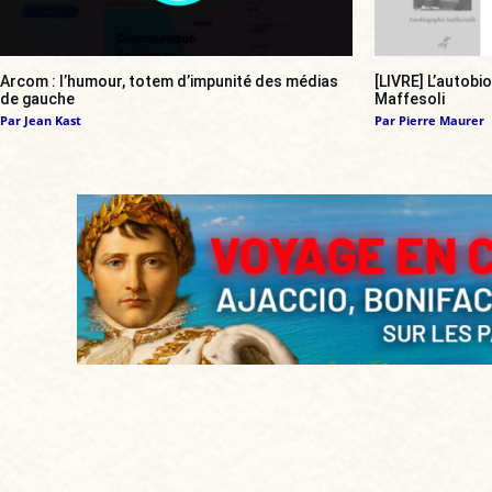
Arcom : l’humour, totem d’impunité des médias
[LIVRE] L’autobi
de gauche
Maffesoli
Par
Jean Kast
Par
Pierre Maurer