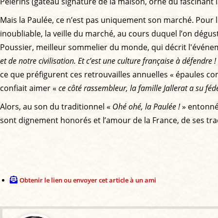
Pèlerins (gâteau signature de la maison, orné du fascinant 
Mais la Paulée, ce n’est pas uniquement son marché. Pour les
inoubliable, la veille du marché, au cours duquel l’on dégust
Poussier, meilleur sommelier du monde, qui décrit l'évé
et de notre civilisation. Et c’est une culture française à défendre !
ce que préfigurent ces retrouvailles annuelles « épaules con
confiait aimer «
ce côté rassembleur, la famille Jallerat a su féd
Alors, au son du traditionnel «
Ohé ohé, la Paulée !
» entonné 
sont dignement honorés et l’amour de la France, de ses tradi
Obtenir le lien ou envoyer cet article à un ami