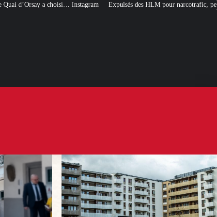
tagram
Expulsés des HLM pour narcotrafic, peuvent-ils obtenir un nouveau l