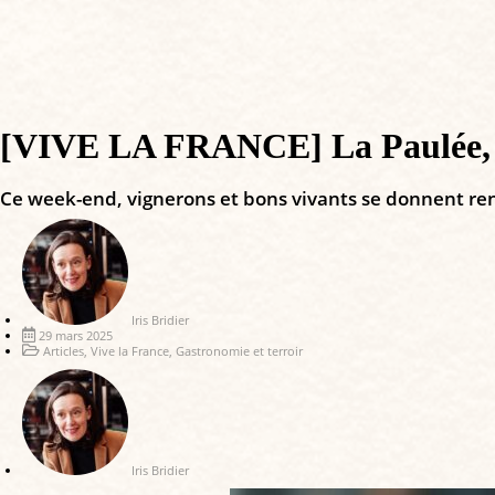
[VIVE LA FRANCE] La Paulée, ren
Ce week-end, vignerons et bons vivants se donnent ren
Iris Bridier
29 mars 2025
Articles
,
Vive la France
,
Gastronomie et terroir
Iris Bridier