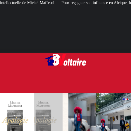
soli
Pour regagner son influence en Afrique, le Quai d’Orsay a choisi… Ins