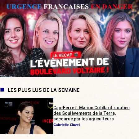
LES PLUS LUS DE LA SEMAINE
Cap-Ferret : Marion Cotillard, soutien
des Soulèvements de la Terre,
secourue par les agriculteurs
Gabrielle Cluzel