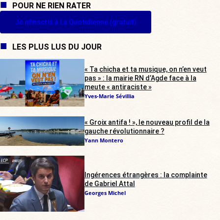
POUR NE RIEN RATER
Je m'inscris à La Quotidienne (gratuit)
LES PLUS LUS DU JOUR
« Ta chicha et ta musique, on n’en veut
pas » : la mairie RN d’Agde face à la
meute « antiraciste »
Yves-Marie Sévillia
« Groix antifa ! », le nouveau profil de la
gauche révolutionnaire ?
Yann Montero
Ingérences étrangères : la complainte
de Gabriel Attal
Georges Michel