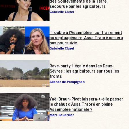
des Soulèvements de la Terre,
secourue par les agriculteurs
Gabrielle Cluzel
Trouble à l’Assemblée : contrairement
au septuagénaire, Assa Traoré ne sera
pas poursuivie
Gabrielle Cluzel
Rave-party illégale dans les Deux-
Sèvres : les agriculteurs sur tous les
fronts
Alienor de Pompignan
Yaël Braun-Pivet laissera-t-elle passer
le chahut d’Assa Traoré en pleine
Assemblée nationale ?
Marc Baudriller