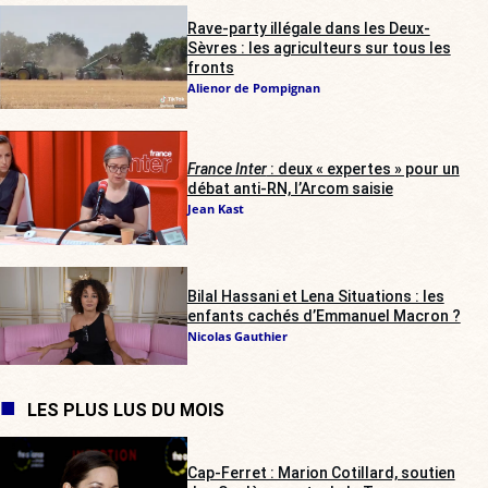
Rave-party illégale dans les Deux-
Sèvres : les agriculteurs sur tous les
fronts
Alienor de Pompignan
France Inter
: deux « expertes » pour un
débat anti-RN, l’Arcom saisie
Jean Kast
Bilal Hassani et Lena Situations : les
enfants cachés d’Emmanuel Macron ?
Nicolas Gauthier
LES PLUS LUS DU MOIS
Cap-Ferret : Marion Cotillard, soutien