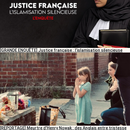
[GRANDE ENQUÊTE] Justice française : l’islamisation silencieuse
[REPORTAGE] Meurtre d’Henry Nowak : des Anglais entre tristesse