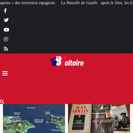
a Bataille de Gaulle
: après le film, les livres !
[CINÉMA]
De la Comédie-