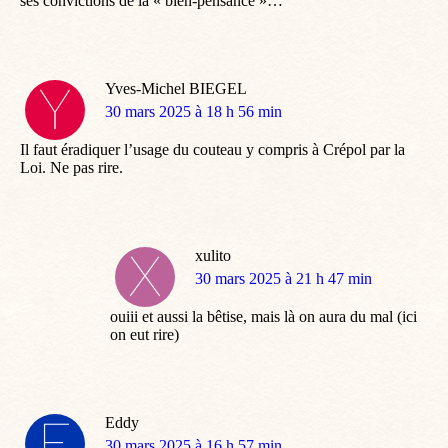
ses convictions de la « bien-pensance »…
Yves-Michel BIEGEL
dit
30 mars 2025 à 18 h 56 min
:
Il faut éradiquer l’usage du couteau y compris à Crépol par la
Loi. Ne pas rire.
xulito
dit
30 mars 2025 à 21 h 47 min
:
ouiii et aussi la bêtise, mais là on aura du mal (ici
on eut rire)
Eddy
dit
30 mars 2025 à 16 h 57 min