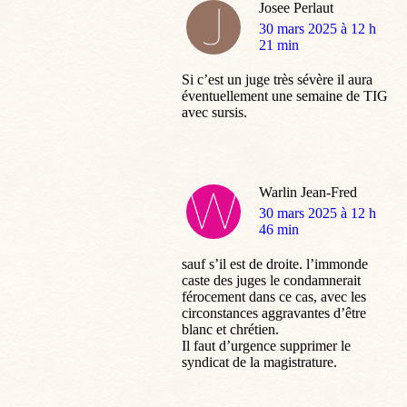
Josee Perlaut
dit
30 mars 2025 à 12 h
:
21 min
Si c’est un juge très sévère il aura
éventuellement une semaine de TIG
avec sursis.
Warlin Jean-Fred
dit
30 mars 2025 à 12 h
:
46 min
sauf s’il est de droite. l’immonde
caste des juges le condamnerait
férocement dans ce cas, avec les
circonstances aggravantes d’être
blanc et chrétien.
Il faut d’urgence supprimer le
syndicat de la magistrature.