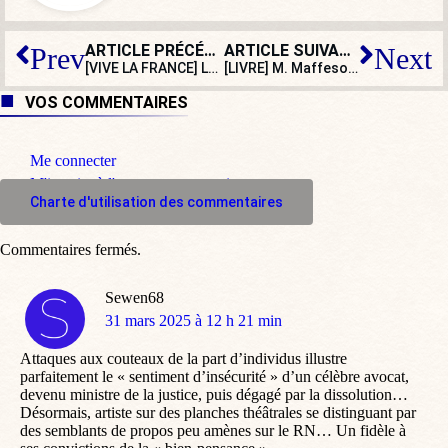
ARTICLE PRÉCÉDENT
ARTICLE SUIVANT
Prev
Next
[VIVE LA FRANCE] La Paulée, rendez-vous incontournable des vins de Loire, fête ses vingt ans
[LIVRE] M. Maffesoli nous délivre un remède contre la sinistrose de l’époque !
VOS COMMENTAIRES
Me connecter
M'inscrire à l'espace commentaire
Charte d'utilisation des commentaires
Commentaires fermés.
Sewen68
dit
31 mars 2025 à 12 h 21 min
:
Attaques aux couteaux de la part d’individus illustre
parfaitement le « sentiment d’insécurité » d’un célèbre avocat,
devenu ministre de la justice, puis dégagé par la dissolution…
Désormais, artiste sur des planches théâtrales se distinguant par
des semblants de propos peu amènes sur le RN… Un fidèle à