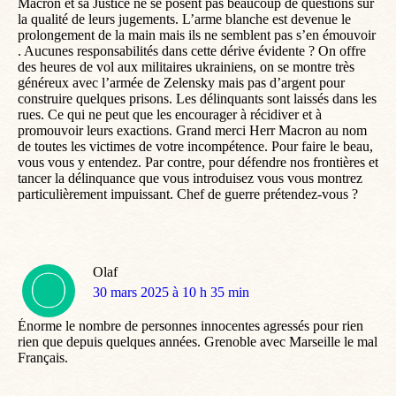
Macron et sa Justice ne se posent pas beaucoup de questions sur
la qualité de leurs jugements. L’arme blanche est devenue le
prolongement de la main mais ils ne semblent pas s’en émouvoir
. Aucunes responsabilités dans cette dérive évidente ? On offre
des heures de vol aux militaires ukrainiens, on se montre très
généreux avec l’armée de Zelensky mais pas d’argent pour
construire quelques prisons. Les délinquants sont laissés dans les
rues. Ce qui ne peut que les encourager à récidiver et à
promouvoir leurs exactions. Grand merci Herr Macron au nom
de toutes les victimes de votre incompétence. Pour faire le beau,
vous vous y entendez. Par contre, pour défendre nos frontières et
tancer la délinquance que vous introduisez vous vous montrez
particulièrement impuissant. Chef de guerre prétendez-vous ?
Olaf
dit
30 mars 2025 à 10 h 35 min
:
Énorme le nombre de personnes innocentes agressés pour rien
rien que depuis quelques années. Grenoble avec Marseille le mal
Français.