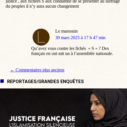
justice , aux fichées S aux condamné de se présenter au suffrage
du peuples il n’y aura aucun changement
Le marsouin
dit
30 mars 2025 à 17 h 47 min
:
Qu’avez vous contre les fichés » S « ? Des
français en ont mit un à l’assemblée nationale.
Navigation de commentaire
← Commentaires plus anciens
REPORTAGES/GRANDES ENQUÊTES