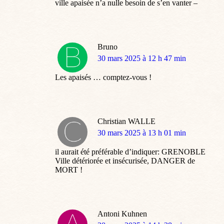
ville apaisée n’a nulle besoin de s’en vanter –
Bruno
dit
30 mars 2025 à 12 h 47 min
:
Les apaisés … comptez-vous !
Christian WALLE
dit
30 mars 2025 à 13 h 01 min
:
il aurait été préférable d’indiquer: GRENOBLE
Ville détériorée et insécurisée, DANGER de
MORT !
Antoni Kuhnen