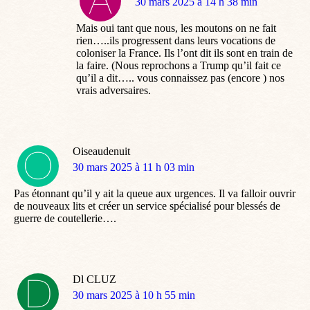
dit
30 mars 2025 à 14 h 38 min
:
Mais oui tant que nous, les moutons on ne fait
rien…..ils progressent dans leurs vocations de
coloniser la France. Ils l’ont dit ils sont en train de
la faire. (Nous reprochons a Trump qu’il fait ce
qu’il a dit….. vous connaissez pas (encore ) nos
vrais adversaires.
Oiseaudenuit
dit
30 mars 2025 à 11 h 03 min
:
Pas étonnant qu’il y ait la queue aux urgences. Il va falloir ouvrir
de nouveaux lits et créer un service spécialisé pour blessés de
guerre de coutellerie….
Dl CLUZ
dit
30 mars 2025 à 10 h 55 min
: