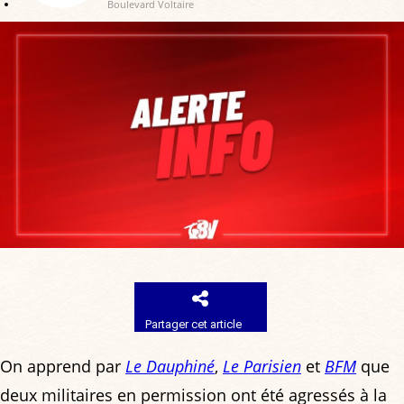
Boulevard Voltaire
Partager cet article
On apprend par
Le Dauphiné
,
Le Parisien
et
BFM
que
deux militaires en permission ont été agressés à la