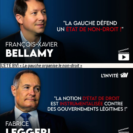
[L’ÉTÉ BV] «
La gauche organise le non-droit
»