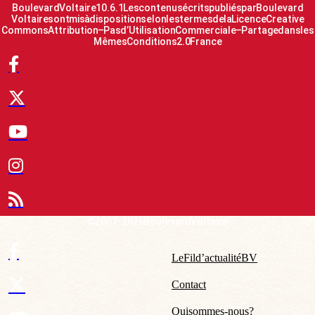
Boulevard Voltaire 10.6.1 Les contenus écrits publiés par Boulevard
Voltaire sont mis à disposition selon les termes de la Licence Creative
Commons Attribution – Pas d’Utilisation Commerciale – Partage dans les
Mêmes Conditions 2.0 France
© 2007-2026 Boulevard Voltaire
Le Fil d’actualité BV
Contact
Qui sommes-nous ?