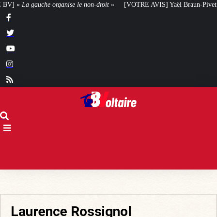
roit
»
[VOTRE AVIS] Yaël Braun-Pivet doit-elle renoncer à son projet archit
Laurence Rossignol