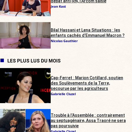
débat anti-RN, l’Arcom saisie
Jean Kast
Bilal Hassani et Lena Situations : les
enfants cachés d’Emmanuel Macron ?
Nicolas Gauthier
LES PLUS LUS DU MOIS
Cap-Ferret : Marion Cotillard, soutien
des Soulèvements de la Terre,
secourue par les agriculteurs
Gabrielle Cluzel
Trouble à l’Assemblée : contrairement
au septuagénaire, Assa Traoré ne sera
pas poursuivie
Gabrielle Cluzel