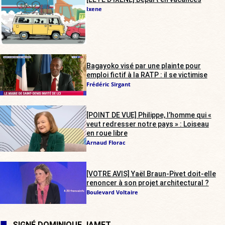
Ixene
Bagayoko visé par une plainte pour
emploi fictif à la RATP : il se victimise
Frédéric Sirgant
[POINT DE VUE] Philippe, l’homme qui «
veut redresser notre pays » : Loiseau
en roue libre
Arnaud Florac
[VOTRE AVIS] Yaël Braun-Pivet doit-elle
renoncer à son projet architectural ?
Boulevard Voltaire
SIGNÉ DOMINIQUE JAMET