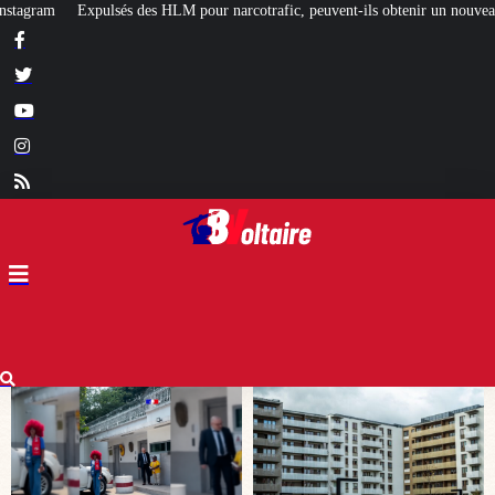
 narcotrafic, peuvent-ils obtenir un nouveau logement social ?
[L’ÉTÉ BV] A