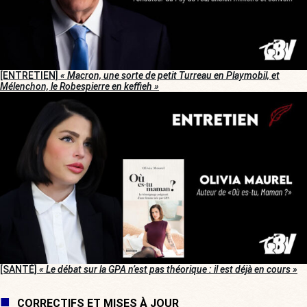
[ENTRETIEN]
« Macron, une sorte de petit Turreau en Playmobil, et
Mélenchon, le Robespierre en keffieh »
[SANTÉ]
« Le débat sur la GPA n’est pas théorique : il est déjà en cours »
CORRECTIFS ET MISES À JOUR