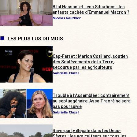
Bilal Hassani et Lena Situations : les
enfants cachés d’Emmanuel Macron ?
Nicolas Gauthier
LES PLUS LUS DU MOIS
Cap-Ferret : Marion Cotillard, soutien
des Soulèvements de la Terre,
secourue par les agriculteurs
Gabrielle Cluzel
Trouble à l’Assemblée : contrairement
au septuagénaire, Assa Traoré ne sera
pas poursuivie
Gabrielle Cluzel
Rave-party illégale dans les Deux-
Sèvres : les agriculteurs sur tous les