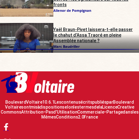
fronts
Alienor de Pompignan
Yaël Braun-Pivet laissera-t-elle passer
le chahut d’Assa Traoré en pleine
Assemblée nationale ?
Marc Baudriller
Boulevard Voltaire 10.6.1 Les contenus écrits publiés par Boulevard
Voltaire sont mis à disposition selon les termes de la Licence Creative
Commons Attribution – Pas d’Utilisation Commerciale – Partage dans les
Mêmes Conditions 2.0 France