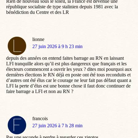
Rien de nouveau sous le soleil, la France est devenue une
république socialiste de type stalinien depuis 1981 avec la
bénédiction du Centre et des LR
lionne
dit
27 juin 2026 à 9 h 23 min
:
depuis des années on entend faites barrage au RN en laissant
LFI tranquille alors qu’il est plus dangereux que français et les
électeurs commencent a ouvrir les yeux ? dites moi pourquoi aux
dernières élections le RN déjà en poste ont été tous reconduits et
d’autres ont été élus car le courage ne leur fait pas défaut quant a
LFI la perte d’élus est une bonne chose il faut donc continuer de
faire barrage a LFI et non au RN ?
francois
dit
27 juin 2026 à 7 h 28 min
:
Pas une seconde à perdre à regarder ces zigotos