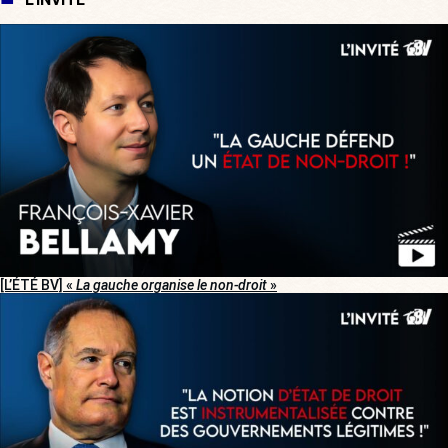
[L’ÉTÉ BV] «
La gauche organise le non-droit
»