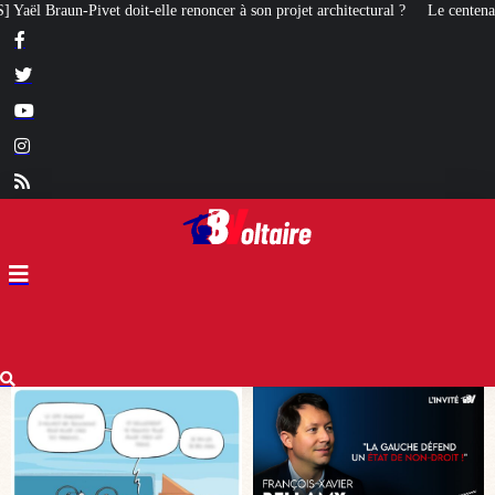
à son projet architectural ?
Le centenaire de la Croix de Camargue : un sy