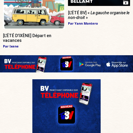
[L’ÉTÉ BV] «
La gauche organise le
non-droit
»
Par
Yann Montero
[L’ÉTÉ D’IXÈNE] Départ en
vacances
Par
Ixene