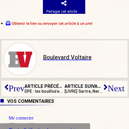
Partager cet article
Obtenir le lien ou envoyer cet article à un ami
Boulevard Voltaire
ARTICLE PRÉCÉDENT
ARTICLE SUIVANT
Prev
Next
DPE : les bouilloires thermiques lui disent merci !
[LIVRE] Sartre, Neruda, Guevara, Malraux, Picasso… le sale sanctoral de la gauche
VOS COMMENTAIRES
Me connecter
M'inscrire à l'espace commentaire