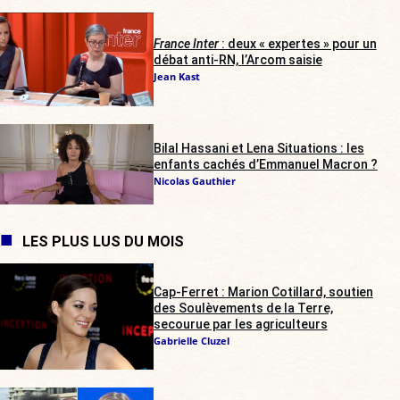
France Inter
: deux « expertes » pour un
débat anti-RN, l’Arcom saisie
Jean Kast
Bilal Hassani et Lena Situations : les
enfants cachés d’Emmanuel Macron ?
Nicolas Gauthier
LES PLUS LUS DU MOIS
Cap-Ferret : Marion Cotillard, soutien
des Soulèvements de la Terre,
secourue par les agriculteurs
Gabrielle Cluzel