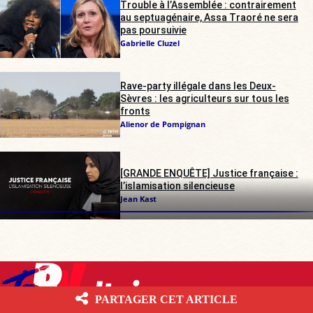
Trouble à l’Assemblée : contrairement
au septuagénaire, Assa Traoré ne sera
pas poursuivie
Gabrielle Cluzel
Rave-party illégale dans les Deux-
Sèvres : les agriculteurs sur tous les
fronts
Alienor de Pompignan
[GRANDE ENQUÊTE] Justice française :
l’islamisation silencieuse
Jean Kast
PARTAGER CET ARTICLE