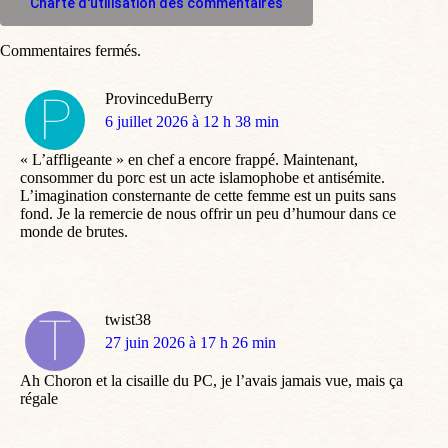
Charte d'utilisation des commentaires
Commentaires fermés.
ProvinceduBerry
dit
6 juillet 2026 à 12 h 38 min
:
« L’affligeante » en chef a encore frappé. Maintenant,
consommer du porc est un acte islamophobe et antisémite.
L’imagination consternante de cette femme est un puits sans
fond. Je la remercie de nous offrir un peu d’humour dans ce
monde de brutes.
twist38
dit
27 juin 2026 à 17 h 26 min
:
Ah Choron et la cisaille du PC, je l’avais jamais vue, mais ça
régale