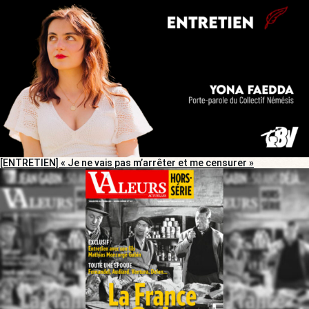
[ENTRETIEN] « Je ne vais pas m’arrêter et me censurer »