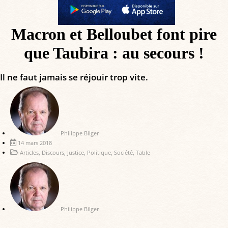
Macron et Belloubet font pire
que Taubira : au secours !
Il ne faut jamais se réjouir trop vite.
Philippe Bilger
14 mars 2018
Articles
,
Discours
,
Justice
,
Politique
,
Société
,
Table
Philippe Bilger