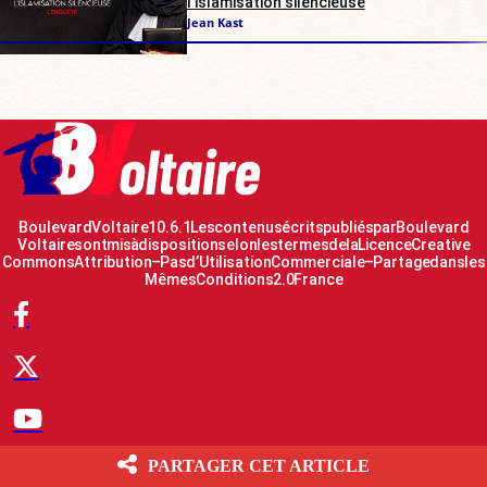
l’islamisation silencieuse
Jean Kast
Boulevard Voltaire 10.6.1 Les contenus écrits publiés par Boulevard
Voltaire sont mis à disposition selon les termes de la Licence Creative
Commons Attribution – Pas d’Utilisation Commerciale – Partage dans les
Mêmes Conditions 2.0 France
PARTAGER CET ARTICLE