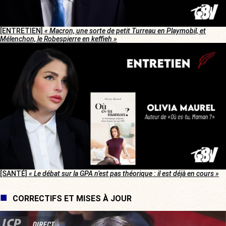
[ENTRETIEN]
« Macron, une sorte de petit Turreau en Playmobil, et
Mélenchon, le Robespierre en keffieh »
[SANTÉ]
« Le débat sur la GPA n’est pas théorique : il est déjà en cours »
CORRECTIFS ET MISES À JOUR