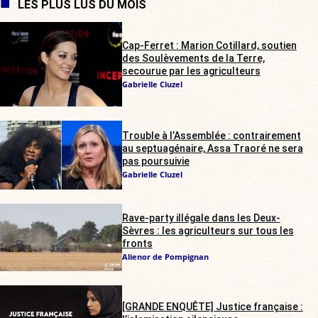
LES PLUS LUS DU MOIS
Cap-Ferret : Marion Cotillard, soutien
des Soulèvements de la Terre,
secourue par les agriculteurs
Gabrielle Cluzel
Trouble à l’Assemblée : contrairement
au septuagénaire, Assa Traoré ne sera
pas poursuivie
Gabrielle Cluzel
Rave-party illégale dans les Deux-
Sèvres : les agriculteurs sur tous les
fronts
Alienor de Pompignan
[GRANDE ENQUÊTE] Justice française :