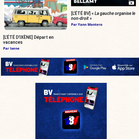
[L’ÉTÉ BV] «
La gauche organise le
non-droit
»
Par
Yann Montero
[L’ÉTÉ D’IXÈNE] Départ en
vacances
Par
Ixene