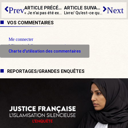
ARTICLE PRÉCÉDENT
ARTICLE SUIVANT
Prev
Next
« Je n’ai pas été exclu du bureau politique du fait de ma proximité avec Marion Maréchal-Le Pen »
Livre/ Qu’est-ce que l’islam ? – Les sites musulmans français le dévoilent par Christian de Moliner
VOS COMMENTAIRES
Me connecter
M'inscrire à l'espace commentaire
Charte d'utilisation des commentaires
REPORTAGES/GRANDES ENQUÊTES