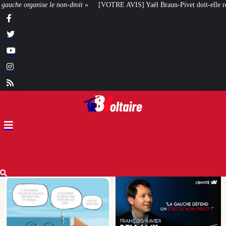
VOTRE AVIS] Yaël Braun-Pivet doit-elle renoncer à son projet architectural ?