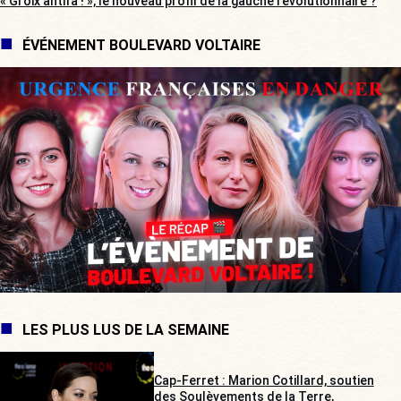
« Groix antifa ! », le nouveau profil de la gauche révolutionnaire ?
ÉVÉNEMENT BOULEVARD VOLTAIRE
LES PLUS LUS DE LA SEMAINE
Cap-Ferret : Marion Cotillard, soutien
des Soulèvements de la Terre,