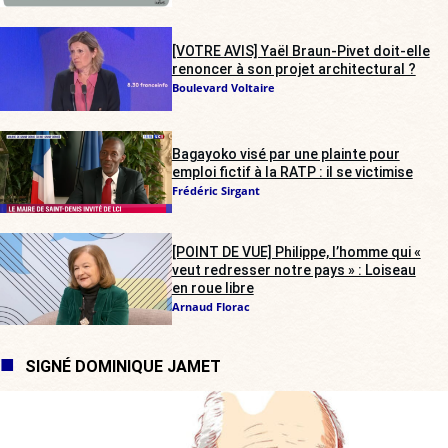
[VOTRE AVIS] Yaël Braun-Pivet doit-elle
renoncer à son projet architectural ?
Boulevard Voltaire
Bagayoko visé par une plainte pour
emploi fictif à la RATP : il se victimise
Frédéric Sirgant
[POINT DE VUE] Philippe, l’homme qui «
veut redresser notre pays » : Loiseau
en roue libre
Arnaud Florac
SIGNÉ DOMINIQUE JAMET