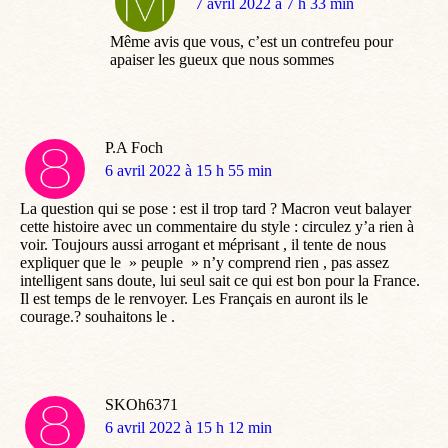
dit
7 avril 2022 à 7 h 33 min
:
Même avis que vous, c’est un contrefeu pour
apaiser les gueux que nous sommes
P.A Foch
dit
6 avril 2022 à 15 h 55 min
:
La question qui se pose : est il trop tard ? Macron veut balayer
cette histoire avec un commentaire du style : circulez y’a rien à
voir. Toujours aussi arrogant et méprisant , il tente de nous
expliquer que le » peuple » n’y comprend rien , pas assez
intelligent sans doute, lui seul sait ce qui est bon pour la France.
Il est temps de le renvoyer. Les Français en auront ils le
courage.? souhaitons le .
SKOh6371
dit
6 avril 2022 à 15 h 12 min
: