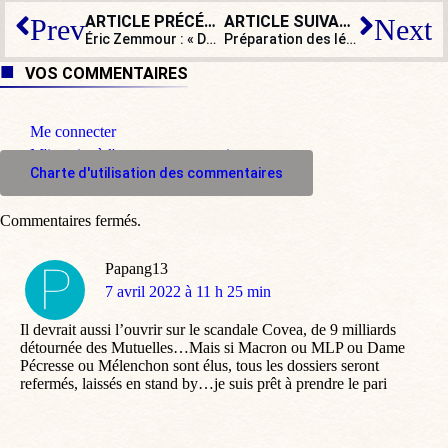
ARTICLE PRÉCÉDENT
ARTICLE SUIVANT
Prev
Next
Éric Zemmour : « Depuis le début, il y a une rencontre entre ce que je dis et ce que ressentent les Français »
Préparation des législatives : Chevènement et les sous-traitants de la Macronie
VOS COMMENTAIRES
Me connecter
M'inscrire à l'espace commentaire
Charte d'utilisation des commentaires
Commentaires fermés.
Papang13
dit
7 avril 2022 à 11 h 25 min
:
Il devrait aussi l’ouvrir sur le scandale Covea, de 9 milliards
détournée des Mutuelles…Mais si Macron ou MLP ou Dame
Pécresse ou Mélenchon sont élus, tous les dossiers seront
refermés, laissés en stand by…je suis prêt à prendre le pari