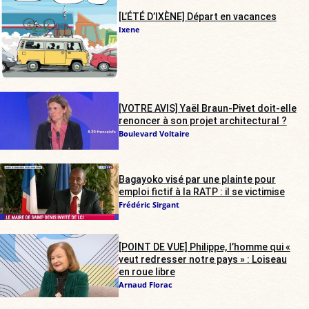
[L’ÉTÉ D’IXÈNE] Départ en vacances
Ixene
[VOTRE AVIS] Yaël Braun-Pivet doit-elle
renoncer à son projet architectural ?
Boulevard Voltaire
Bagayoko visé par une plainte pour
emploi fictif à la RATP : il se victimise
Frédéric Sirgant
[POINT DE VUE] Philippe, l’homme qui «
veut redresser notre pays » : Loiseau
en roue libre
Arnaud Florac