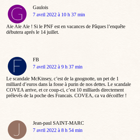
Gaulois
dit
7 avril 2022 à 10 h 37 min
:
Aïe Aïe Aïe ! Si le PNF est en vacances de Pâques l’enquête
débutera aprés le 14 juillet.
FB
dit
7 avril 2022 à 9 h 37 min
:
Le scandale McKinsey, c’est de la gnognotte, un pet de 1
milliard d’euros dans la fosse à purin de nos dettes. Le scandale
COVEA arrive, et ce coup-ci, c’est 10 milliards directement
prélevés de la poche des Francais. COVEA, ca va décoiffer !
Jean-paul SAINT-MARC
dit
7 avril 2022 à 8 h 54 min
: