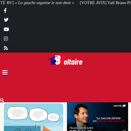
n-droit
»
[VOTRE AVIS] Yaël Braun-Pivet doit-elle renoncer à son projet arc