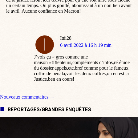
un certain temps. Ou plus gonflé, aboutissant à un non lieu avant
le avril. Aucune confiance en Macron!
Ittii28
dit
6 avril 2022 à 16 h 19 min
:
J’vois ça « gros comme une
maison »!!!lenteurs,compléments d’infos,ré-étude
du dossier,appels,etc,bref comme pour le fameux
coffre de benala,voir les deux coffres,ou en est la
Justice,ben en cours!
Navigation de commentaire
Nouveaux commentaires →
REPORTAGES/GRANDES ENQUÊTES