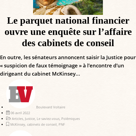
Le parquet national financier
ouvre une enquête sur l’affaire
des cabinets de conseil
En outre, les sénateurs annoncent saisir la Justice pour
« suspicion de faux témoignage » à l’encontre d’un
dirigeant du cabinet McKinsey...
Boulevard Voltaire
06 avril 2022
Articles
,
Justice
,
Le saviez-vous
,
Polémiques
McKinsey
,
cabinets de conseil
,
PNF