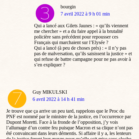
bourgin
dit
7 avril 2022 à 9 h 01 min
:
Qui a lancé aux Gilets Jaunes : « qu’ils viennent
me chercher » et a du faire appel à la brutalité
policière sans précédent pour repousser ces
Français qui marchaient sur l’Elysée ?
Qui a lancé (à peu de choses près) : « il n’y pas
pas de malversation, qu’ils saisissent la justice » et
qui refuse de battre campagne pour ne pas avoir à
s’en expliquer ?
Guy MIKULSKI
dit
6 avril 2022 à 14 h 41 min
:
Je trouve que ça arrive un peu tard, rappelons que le Proc du
PNF est nommé par le ministre de la justice, en l’occurrence par
Dupont Moretti. Face à la fronde de l’opposition, j’y vois
l’allumage d’un contre feu puisque Macron et sa clique n’ont pas
été convaincant dans leurs démentis. Si affaire il y a, les lenteurs
de la justice feront leur œuvre pour qu’elle soit mise sous cloche