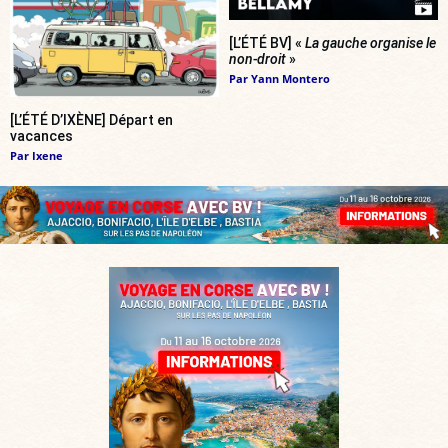
[L’ÉTÉ BV] «
La gauche organise le
non-droit
»
Par
Yann Montero
[L’ÉTÉ D’IXÈNE] Départ en
vacances
Par
Ixene