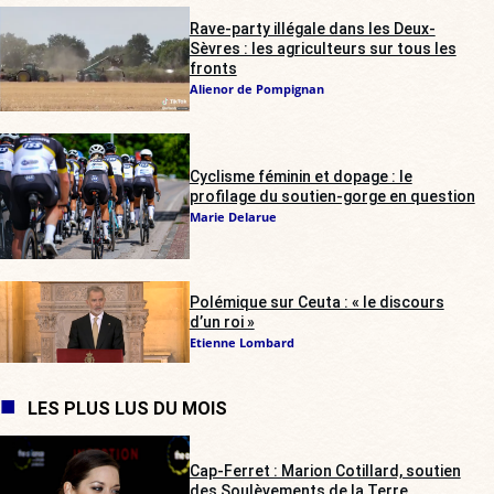
Rave-party illégale dans les Deux-
Sèvres : les agriculteurs sur tous les
fronts
Alienor de Pompignan
Cyclisme féminin et dopage : le
profilage du soutien-gorge en question
Marie Delarue
Polémique sur Ceuta : « le discours
d’un roi »
Etienne Lombard
LES PLUS LUS DU MOIS
Cap-Ferret : Marion Cotillard, soutien
des Soulèvements de la Terre,