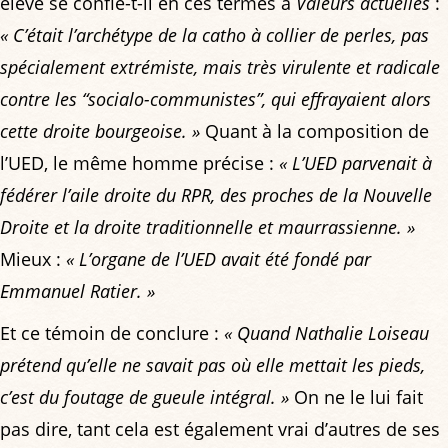
élève se confie-t-il en ces termes à
Valeurs actuelles
:
« C’était l’archétype de la catho à collier de perles, pas
spécialement extrémiste, mais très virulente et radicale
contre les “socialo-communistes”, qui effrayaient alors
cette droite bourgeoise. »
Quant à la composition de
l’UED, le même homme précise :
« L’UED parvenait à
fédérer l’aile droite du RPR, des proches de la Nouvelle
Droite et la droite traditionnelle et maurrassienne. »
Mieux :
« L’organe de l’UED avait été fondé par
Emmanuel Ratier. »
Et ce témoin de conclure :
« Quand Nathalie Loiseau
prétend qu’elle ne savait pas où elle mettait les pieds,
c’est du foutage de gueule intégral. »
On ne le lui fait
pas dire, tant cela est également vrai d’autres de ses