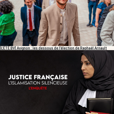
[L’ÉTÉ BV] Avignon : les dessous de l’élection de Raphaël Arnault