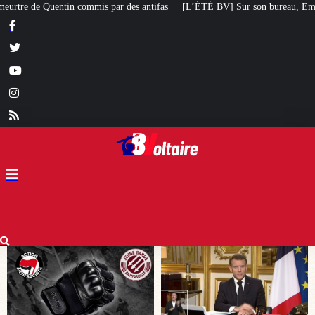
tifas
[L’ÉTÉ BV] Sur son bureau, Emmanuel Macron a posé le livre d’un poè