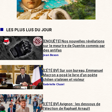
LES PLUS LUS DU JOUR
[ENQUÊTE] Nos nouvelles révélations
sur le meurtre de Quentin commis par
des antifas
Jean Bexon
[L’ÉTÉ BV] Sur son bureau, Emmanuel
Macron a posé le livre d’un poète
chilien stalinien et violeur
Gabrielle Cluzel
[L’ÉTÉ BV] Avignon : les dessous de
l’élection de Raphaël Arnault