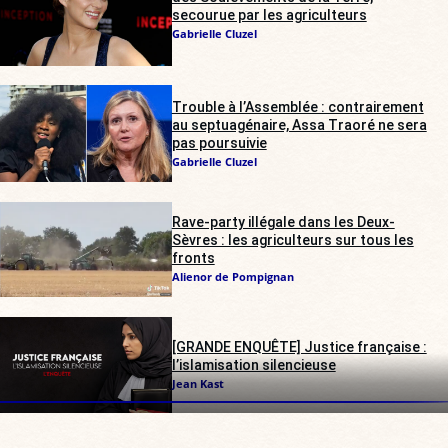
secourue par les agriculteurs
Gabrielle Cluzel
Trouble à l’Assemblée : contrairement
au septuagénaire, Assa Traoré ne sera
pas poursuivie
Gabrielle Cluzel
Rave-party illégale dans les Deux-
Sèvres : les agriculteurs sur tous les
fronts
Alienor de Pompignan
[GRANDE ENQUÊTE] Justice française :
l’islamisation silencieuse
Jean Kast