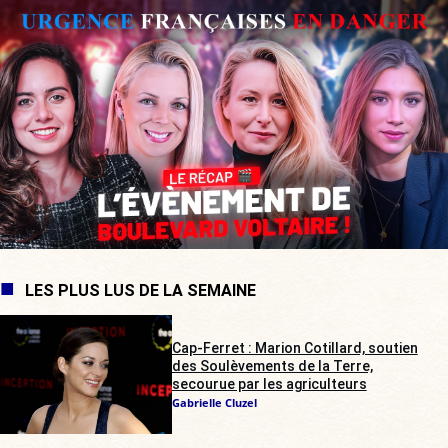
LES PLUS LUS DE LA SEMAINE
Cap-Ferret : Marion Cotillard, soutien
des Soulèvements de la Terre,
secourue par les agriculteurs
Gabrielle Cluzel