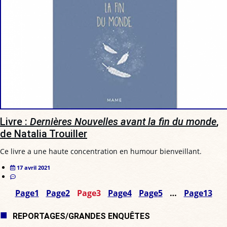
Livre :
Dernières Nouvelles avant la fin du monde
,
de Natalia Trouiller
Ce livre a une haute concentration en humour bienveillant.
17 avril 2021
Page
1
Page
2
Page
3
Page
4
Page
5
…
Page
13
REPORTAGES/GRANDES ENQUÊTES