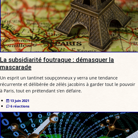
La subsidiarité foutraque : démasquer la
mascarade
Un esprit un tantinet soupçonneux y verra une tendance
récurrente et délibérée de zélés jacobins à garder tout le pouvoir
à Paris, tout en prétendant s’en défaire.
13 juin 2021
6 réactions