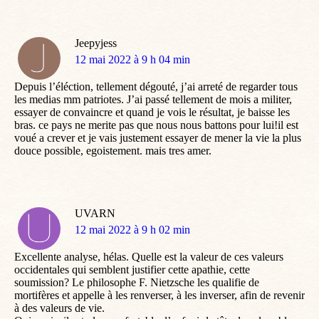
Jeepyjess
dit
12 mai 2022 à 9 h 04 min
:
Depuis l’éléction, tellement dégouté, j’ai arreté de regarder tous
les medias mm patriotes. J’ai passé tellement de mois a militer,
essayer de convaincre et quand je vois le résultat, je baisse les
bras. ce pays ne merite pas que nous nous battons pour lui!il est
voué a crever et je vais justement essayer de mener la vie la plus
douce possible, egoistement. mais tres amer.
UVARN
dit
12 mai 2022 à 9 h 02 min
:
Excellente analyse, hélas. Quelle est la valeur de ces valeurs
occidentales qui semblent justifier cette apathie, cette
soumission? Le philosophe F. Nietzsche les qualifie de
mortifères et appelle à les renverser, à les inverser, afin de revenir
à des valeurs de vie.