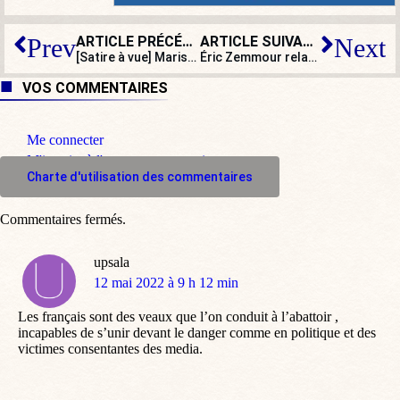
ARTICLE PRÉCÉDENT
ARTICLE SUIVANT
Prev
Next
[Satire à vue] Marisol Touraine encourage Macron à faire tout ce qu’il veut
Éric Zemmour relaxé en appel après avoir été accusé de contestation de crime contre l’humanité
VOS COMMENTAIRES
Me connecter
M'inscrire à l'espace commentaire
Charte d'utilisation des commentaires
Commentaires fermés.
upsala
dit
12 mai 2022 à 9 h 12 min
:
Les français sont des veaux que l’on conduit à l’abattoir ,
incapables de s’unir devant le danger comme en politique et des
victimes consentantes des media.