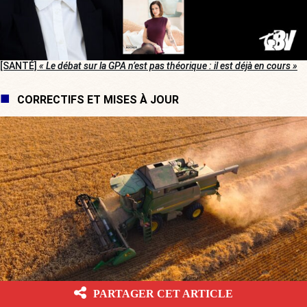
[SANTÉ]
« Le débat sur la GPA n’est pas théorique : il est déjà en cours »
CORRECTIFS ET MISES À JOUR
PARTAGER CET ARTICLE
Les députés votent la loi d’urgence agricole, malgré la
« bordélisation » de la gauche