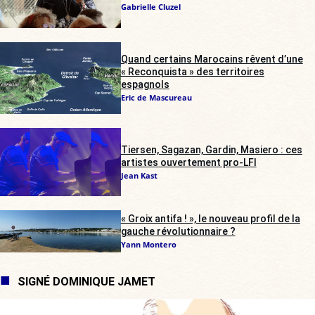
Gabrielle Cluzel
Quand certains Marocains rêvent d’une
« Reconquista » des territoires
espagnols
Eric de Mascureau
Tiersen, Sagazan, Gardin, Masiero : ces
artistes ouvertement pro-LFI
Jean Kast
« Groix antifa ! », le nouveau profil de la
gauche révolutionnaire ?
Yann Montero
SIGNÉ DOMINIQUE JAMET