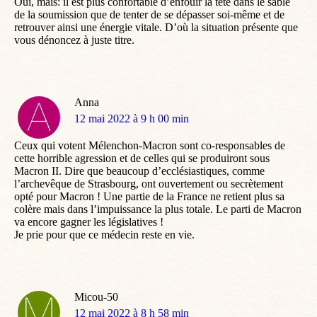
Oui, mais: il est plus confortable d’enfouir la tête dans le sable
de la soumission que de tenter de se dépasser soi-même et de
retrouver ainsi une énergie vitale. D’où la situation présente que
vous dénoncez à juste titre.
Anna
dit
12 mai 2022 à 9 h 00 min
:
Ceux qui votent Mélenchon-Macron sont co-responsables de
cette horrible agression et de celles qui se produiront sous
Macron II. Dire que beaucoup d’ecclésiastiques, comme
l’archevêque de Strasbourg, ont ouvertement ou secrètement
opté pour Macron ! Une partie de la France ne retient plus sa
colère mais dans l’impuissance la plus totale. Le parti de Macron
va encore gagner les législatives !
Je prie pour que ce médecin reste en vie.
Micou-50
dit
12 mai 2022 à 8 h 58 min