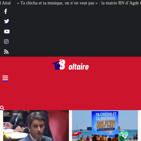
on n’en veut pas » : la mairie RN d’Agde face à la meute « antiraciste »
La 